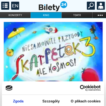
...
KONCERTY
KINO
TEATR
KABARET I
FILHARMONIA
OPERA I BALET
STAND-UP
DLA DZIECI
ONLINE
KARNETY
Zgoda
Szczegóły
O plikach cookies