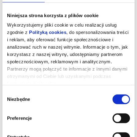
Niniejsza strona korzysta z plików cookie
Wykorzystujemy pliki cookie w celu realizacji usług
zgodnie z
Polityką cookies
, do spersonalizowania treści
i reklam, aby oferować funkcje społecznościowe i
analizować ruch w naszej witrynie. Informacje o tym, jak
korzystasz z naszej witryny, udostępniamy partnerom
społecznościowym, reklamowym i analitycznym.
Partnerzy mogą połączyć te informacje z innymi danymi
otrzymanymi od Ciebie lub uzyskanymi podczas
korzystania z ich usług.
NIESAMOWITE PRZYGODY
Wybór
SKARPETEK 3. ALE KOSMOS!
Niezbędne
zgody
Czy skarpetka może zostać przebiegłym szeryfem, genialnym
Preferencje
detektywem lub… międzygalaktycznym podróżnikiem?
Oczywiście! W najnowszej odsłonie kinowych przygód ulubione
urwisy z szuflady wyruszają na podbój nieznanych światów. Od
pojedynków w samo południe, przez wybiegi mody, aż po rakiety
Statystyka