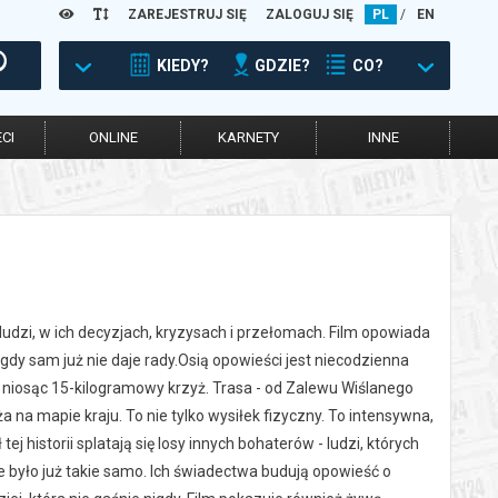
ZAREJESTRUJ SIĘ
ZALOGUJ SIĘ
PL
/
EN
KIEDY?
GDZIE?
CO?
CI
ONLINE
KARNETY
INNE
 ludzi, w ich decyzjach, kryzysach i przełomach. Film opowiada
 gdy sam już nie daje rady.Osią opowieści jest niecodzienna
 niosąc 15-kilogramowy krzyż. Trasa - od Zalewu Wiślanego
a na mapie kraju. To nie tylko wysiłek fizyczny. To intensywna,
 historii splatają się losy innych bohaterów - ludzi, których
ie było już takie samo. Ich świadectwa budują opowieść o