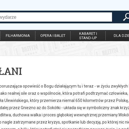
KABARET I
FILHARMONIA
OPERA I BALET
DLA DZIE
STAND-UP
ŁANI
 poruszająca opowieść o Bogu działającym tu i teraz - w życiu zwykłych
jako realnej sile oraz o wspólnocie, która potrafi podtrzymać człowieka,
ła Ulewińskiego, który przemierza niemal 650 kilometrów przez Polskę,
dalej przez Gniezno aż do Sokółki - układa się w symboliczny znak krzyż
litwa, duchowa walka i proces głębokiej wewnętrznej przemiany.Wokół tej
o nagle zatrzymane przez kryzys, spotkanie lub decyzję, po której nic n