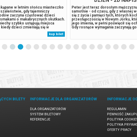
skąpane w letnim słońcu miasteczko
Peter jest teraz dorosłym mężczyzn
 szaleństwie, gdy tajemniczy
samotnie - od czasu, gdy z własnej w
odów zaczyna częstować dzieci
się z życia i pamięci tych, których ko
ysmakami o makabrycznych skutkach.
przestępczością w Nowym Jorku, któr
iechy szybko ustępują miejsca
jego imienia, w pełni poświęcił się oc
i, kiedy dzieci zmieniają się w
Gdy rosnące wymagania zaczynają go 
 łowców dorosłych. Troje młodych
presja wywołuje zaskakującą fizyczn
kup bilet
órym cudem udaje się uniknąć klątwy,
która zagraża jego istnieniu, podczas
speracki wyścig z czasem, by...
niepokojący...
ĄCYCH BILETY
INFORMACJE DLA ORGANIZATORÓW
INFORMACJE O
DLA ORGANIZATORÓW
REGULAMIN
SYSTEM BILETOWY
PEWNOŚĆ ZAKUP
REFERENCJE
POLITYKA COOKIE
POLITYKA PRYWA
OFERTY PRACY