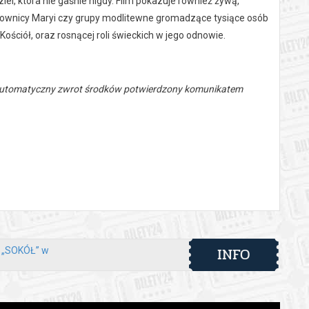
ziei, która nie gaśnie nigdy. Film pokazuje również żywą,
jownicy Maryi czy grupy modlitewne gromadzące tysiące osób
Kościół, oraz rosnącej roli świeckich w jego odnowie.
 automatyczny zwrot środków potwierdzony komunikatem
INFO
y „SOKÓŁ” w