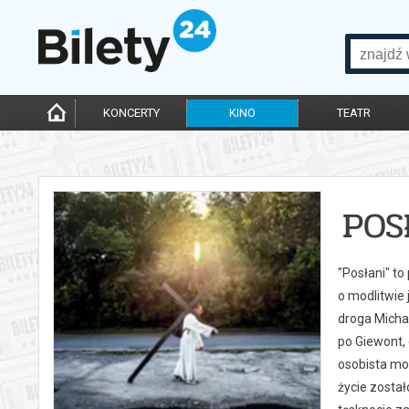
KONCERTY
KINO
TEATR
POS
"Posłani" to
o modlitwie 
droga Micha
po Giewont, 
osobista mod
życie został