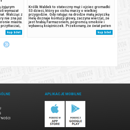
ą żyjącym
Królik Waldek to stateczny mąż i ojciec gromadki
Podcza
oli wymazał
53 dzieci, który po cichu marzy o wielkiej
rozbij
chał. Walcząc z
przygodzie. Gdy ratując na drodze małą jeżyczkę
wyspie
y nie zna już
Helę doznaje kontuzji głowy, zaczyna wierzyć, że
szczen
hronie miasta.
jest hrabią Farmazonem, pogromcą smoków i
stał s
przytłaczać,
wybawcą księżniczek. Przekonany, że świat pełen
Humdin
ą przemianę,
jest czekających go wyzwań, porzuca rodzinne
lekkom
kup bilet
kup bilet
 gdy nowy,
strony, by walczyć ze złem i nieść pomoc
wyspy
słabszym. U jego boku zaś kroczy Hela,...
uśpion
GÓLNE
APLIKACJE MOBILNE
U
S
TNOŚCI