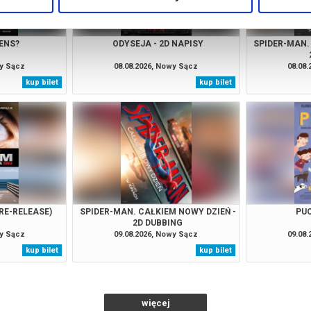
ENS?
ODYSEJA - 2D NAPISY
SPIDER-MAN.
wy Sącz
08.08.2026, Nowy Sącz
08.08
kup bilet
kup bilet
RE-RELEASE)
SPIDER-MAN. CAŁKIEM NOWY DZIEŃ -
PUC
2D DUBBING
wy Sącz
09.08.2026, Nowy Sącz
09.08
kup bilet
kup bilet
więcej