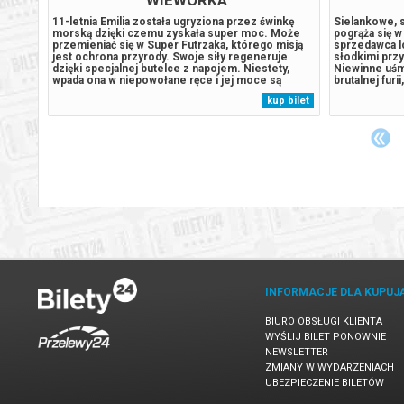
trolu
11-letnia Emilia została ugryziona przez świnkę
Sielankowe, 
morską dzięki czemu zyskała super moc. Może
pogrąża się w
przemieniać się w Super Futrzaka, którego misją
sprzedawca l
 laty i
jest ochrona przyrody. Swoje siły regeneruje
słodkimi prz
 Kiedy
dzięki specjalnej butelce z napojem. Niestety,
Niewinne uśm
czyna
wpada ona w niepowołane ręce i jej moce są
brutalnej furi
e
zagrożone. Emilia będzie musiała nauczyć się
bezlitosnych
 bilet
kup bilet
,
sobie radzić bez magii. Szybko przekona się, że
bohaterów, kt
każdy może być superbohaterem. Oryginalny...
podejmuje de
INFORMACJE DLA KUPUJ
BIURO OBSŁUGI KLIENTA
WYŚLIJ BILET PONOWNIE
NEWSLETTER
ZMIANY W WYDARZENIACH
UBEZPIECZENIE BILETÓW