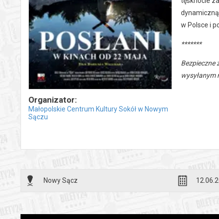
tęsknocie za
dynamiczną 
w Polsce i p
*******
Bezpieczne 
wysyłanym n
Organizator:
Małopolskie Centrum Kultury Sokół w Nowym
Sączu
Nowy Sącz
12.06.2