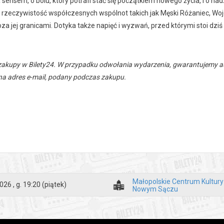
 sensem, o bólu, który potrafi stać się początkiem nowego życia, i o nad
rzeczywistość współczesnych wspólnot takich jak Męski Różaniec, Wo
oza jej granicami. Dotyka także napięć i wyzwań, przed którymi stoi dziś 
zakupy w Bilety24. W przypadku odwołania wydarzenia, gwarantujemy
a adres e-mail, podany podczas zakupu.
Małopolskie Centrum Kultur
026 , g. 19:20
(piątek)
Nowym Sączu