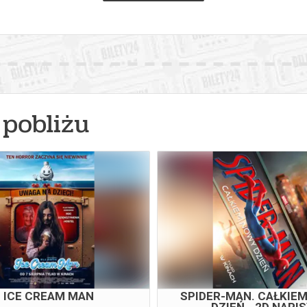
pobliżu
ICE CREAM MAN
SPIDER-MAN. CAŁKIE
DZIEŃ - 2D NAPI