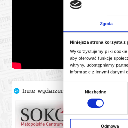
Zgoda
Niniejsza strona korzysta z
Wykorzystujemy pliki cookie 
aby oferować funkcje społecz
witryny, udostępniamy part
informacje z innymi danymi 
Wybór
Inne wydarzenia organizatora
Niezbędne
zgody
Odmowa