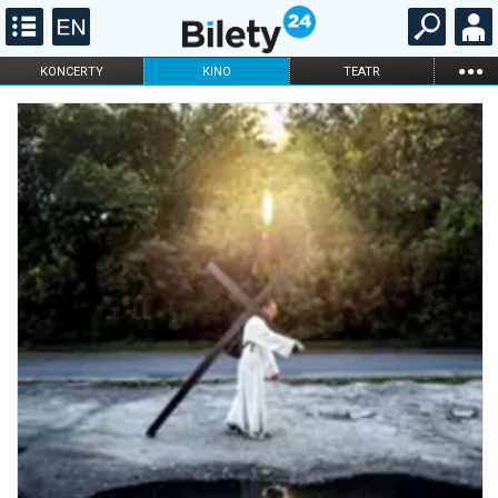
...
KONCERTY
KINO
TEATR
KABARET I
FILHARMONIA
OPERA I BALET
STAND-UP
DLA DZIECI
ONLINE
KARNETY