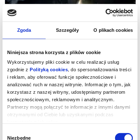
Zgoda
Szczegóły
O plikach cookies
Niniejsza strona korzysta z plików cookie
Wykorzystujemy pliki cookie w celu realizacji usług
zgodnie z
Polityką cookies
, do spersonalizowania treści
i reklam, aby oferować funkcje społecznościowe i
analizować ruch w naszej witrynie. Informacje o tym, jak
POSŁANI
korzystasz z naszej witryny, udostępniamy partnerom
społecznościowym, reklamowym i analitycznym.
Partnerzy mogą połączyć te informacje z innymi danymi
"Posłani" to poruszająca opowieść o Bogu działającym tu i teraz -
otrzymanymi od Ciebie lub uzyskanymi podczas
w życiu zwykłych ludzi, w ich decyzjach, kryzysach i przełomach.
Film opowiada o modlitwie jako realnej sile oraz o wspólnocie,
korzystania z ich usług.
która potrafi podtrzymać człowieka, gdy sam już nie daje
rady.Osią opowieści jest niecodzienna droga Michała
Wybór
Ulewińskiego, który przemierza niemal 650 kilometrów przez
Polskę, niosąc 15-kilogramowy krzyż. Trasa - od Zalewu Wiślanego
Niezbędne
zgody