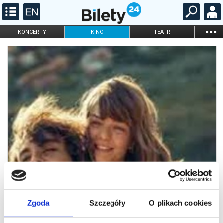
...
KONCERTY
KINO
TEATR
KABARET I
FILHARMONIA
OPERA I BALET
STAND-UP
DLA DZIECI
ONLINE
KARNETY
Zgoda
Szczegóły
O plikach cookies