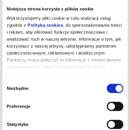
Niniejsza strona korzysta z plików cookie
Wykorzystujemy pliki cookie w celu realizacji usług
zgodnie z
Polityką cookies
, do spersonalizowania treści
i reklam, aby oferować funkcje społecznościowe i
analizować ruch w naszej witrynie. Informacje o tym, jak
korzystasz z naszej witryny, udostępniamy partnerom
społecznościowym, reklamowym i analitycznym.
Partnerzy mogą połączyć te informacje z innymi danymi
otrzymanymi od Ciebie lub uzyskanymi podczas
korzystania z ich usług.
ROMERIA
Wybór
Niezbędne
zgody
Osiemnastoletnia Marina odwiedza swoich biologicznych, dotąd
Preferencje
nieznanych dziadków. Potrzebuje ich podpisu do dopełnienia
formalności związanych ze stypendium na studia filmowe. Z
pozoru techniczna i krótka wizyta przeradza się w konfrontację z
przeszłością, rodzinnymi traumami, przemilczeniami i trudnymi
wspomnieniami. Marina spotyka członków swojej - nieswojej
Statystyka
rodziny, odkrywa też pamiętnik pisany ręką matki.