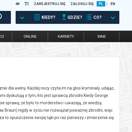
ZAREJESTRUJ SIĘ
ZALOGUJ SIĘ
PL
/
EN
KIEDY?
GDZIE?
CO?
CI
ONLINE
KARNETY
INNE
ie dla wełny. Każdej nocy czyta im na głos kryminały, udając,
nami dyskutują o tym, kto jest sprawcą zbrodni.Kiedy George
ie sprawę, że było to morderstwo i uważają, że wiedzą
olas Braun) nigdy w życiu nie rozwiązał poważnej zbrodni, więc
 to opuszczenie swojej łąki po raz pierwszy i zmierzenie się