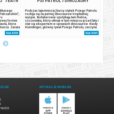
I" TEATR
PSI PATROL I DINOZAURY
Witkacego
Podczas tajemniczej burzy statek Psiego Patrolu
Minion
Tatrzańskim”,
rozbija się na pełnej dinozaurów tropikalnej
świata
ru
wyspie. Bohaterowie spotykają tam Reksa,
potwor
owej formie
szczeniaka, który utknął w tym miejscu przed laty i
pomocn
asta, które
stał się ekspertem w sprawach dinozaurów. Kiedy
pakują
trasza. Zaraża
Humdinger, główny rywal Psiego Patrolu, zaczyna
pełna 
onanie o
lekkomyślnie eksploatować zasoby naturalne
wielki
kup bilet
kup bilet
ninie” –
wyspy, doprowadza do wybuchu ogromnego,
Udowad
h...
uśpionego od lat wulkanu. Psi Patrol...
każdą 
GÓLNE
APLIKACJE MOBILNE
U
S
TNOŚCI