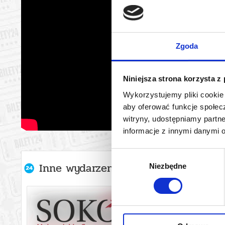
Zgoda
Niniejsza strona korzysta z
Wykorzystujemy pliki cookie 
aby oferować funkcje społecz
witryny, udostępniamy part
informacje z innymi danymi 
Wybór
Inne wydarzenia organizatora
Niezbędne
zgody