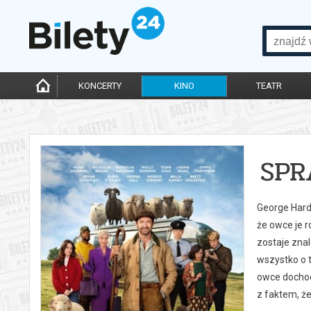
KONCERTY
KINO
TEATR
SPR
George Hardy
że owce je r
zostaje zna
wszystko o t
owce dochodz
z faktem, że 