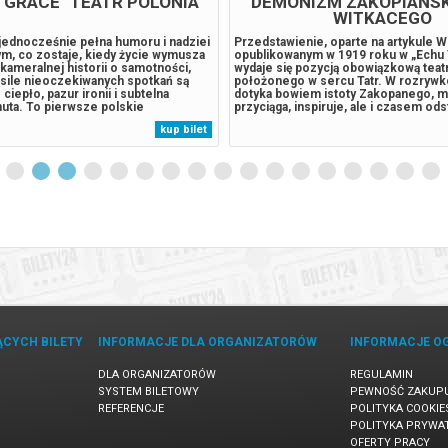
 GRACE" TEATR POLONIA
"DEMONIZM ZAKOPIAŃSK
WITKACEGO
jednocześnie pełna humoru i nadziei
Przedstawienie, oparte na artykule 
ym, co zostaje, kiedy życie wymusza
opublikowanym w 1919 roku w „Echu 
 kameralnej historii o samotności,
wydaje się pozycją obowiązkową teat
 sile nieoczekiwanych spotkań są
położonego w sercu Tatr. W rozrywk
ciepło, pazur ironii i subtelna
dotyka bowiem istoty Zakopanego, mi
uta. To pierwsze polskie
przyciąga, inspiruje, ale i czasem ods
tego tekstu — przygotowywane z
i uzależnia. Stąd witkacowskie przek
kup bilet
niałych aktorów, których klasa,
pewnym jego demonizmie, o „zakopia
 i charyzma sceniczna nadają...
narkotyku, który zniewala przyjezdnyc
ĄCYCH BILETY
INFORMACJE DLA ORGANIZATORÓW
INFORMACJE O
DLA ORGANIZATORÓW
REGULAMIN
SYSTEM BILETOWY
PEWNOŚĆ ZAKUP
REFERENCJE
POLITYKA COOKIE
POLITYKA PRYWA
OFERTY PRACY