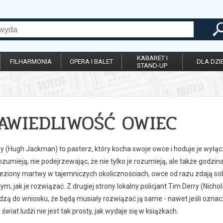
KABARET I
FILHARMONIA
OPERA I BALET
DLA DZIE
STAND-UP
AWIEDLIWOŚĆ OWIEC
 (Hugh Jackman) to pasterz, który kocha swoje owce i hoduje je wyłączn
ozumieją, nie podejrzewając, że nie tylko je rozumieją, ale także godzi
leziony martwy w tajemniczych okolicznościach, owce od razu zdają sob
ym, jak je rozwiązać. Z drugiej strony lokalny policjant Tim Derry (Nich
ą do wniosku, że będą musiały rozwiązać ją same - nawet jeśli oznacza
świat ludzi nie jest tak prosty, jak wydaje się w książkach.