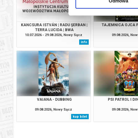
Odmowa
KANCSURA ISTVÁN | RADU ŞERBAN |
TAJEMNICA OJCA P
TERRA LUCIDA | BWA
10.07.2026 - 29.08.2026, Nowy Sącz
09.08.2026, No
info
VAIANA - DUBBING
PSI PATROL I D
09.08.2026, Nowy Sącz
09.08.2026, No
kup bilet