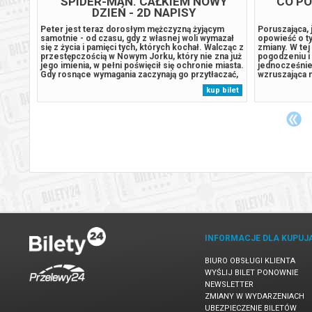
SPIDER-MAN. CAŁKIEM NOWY
"CO PO
DZIEŃ - 2D NAPISY
oła
Peter jest teraz dorosłym mężczyzną żyjącym
Poruszająca, 
e
samotnie - od czasu, gdy z własnej woli wymazał
opowieść o t
się z życia i pamięci tych, których kochał. Walcząc z
zmiany. W tej
nia i
przestępczością w Nowym Jorku, który nie zna już
pogodzeniu i
ód. To
jego imienia, w pełni poświęcił się ochronie miasta.
jednocześnie 
ie i
Gdy rosnące wymagania zaczynają go przytłaczać,
wzruszająca n
presja wywołuje zaskakującą fizyczną przemianę,
wystawienie 
 bilet
kup bilet
pokonać
która zagraża jego istnieniu, podczas gdy nowy,
udziałem wspa
niepokojący...
doświadczenie
INFORMACJE DLA KUPUJ
BIURO OBSŁUGI KLIENTA
WYŚLIJ BILET PONOWNIE
NEWSLETTER
ZMIANY W WYDARZENIACH
UBEZPIECZENIE BILETÓW