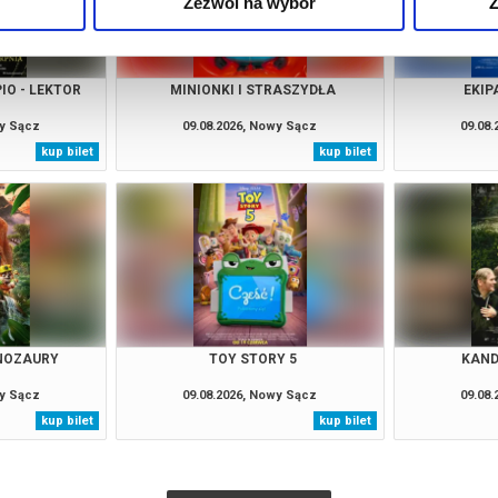
Zezwól na wybór
Z
IO - LEKTOR
MINIONKI I STRASZYDŁA
EKIP
wy Sącz
09.08.2026, Nowy Sącz
09.08
kup bilet
kup bilet
INOZAURY
TOY STORY 5
KAND
wy Sącz
09.08.2026, Nowy Sącz
09.08
kup bilet
kup bilet