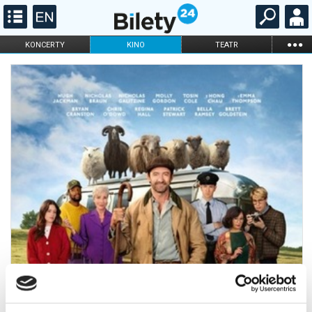
...
KONCERTY
KINO
TEATR
KABARET I
FILHARMONIA
OPERA I BALET
STAND-UP
DLA DZIECI
ONLINE
KARNETY