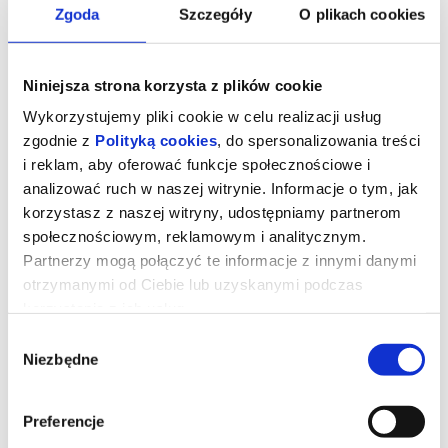
Zgoda
Szczegóły
O plikach cookies
Niniejsza strona korzysta z plików cookie
Wykorzystujemy pliki cookie w celu realizacji usług
zgodnie z
Polityką cookies
, do spersonalizowania treści
i reklam, aby oferować funkcje społecznościowe i
analizować ruch w naszej witrynie. Informacje o tym, jak
korzystasz z naszej witryny, udostępniamy partnerom
społecznościowym, reklamowym i analitycznym.
Partnerzy mogą połączyć te informacje z innymi danymi
otrzymanymi od Ciebie lub uzyskanymi podczas
SPRAWIEDLIWOŚĆ OWIEC
korzystania z ich usług.
Wybór
Niezbędne
zgody
George Hardy (Hugh Jackman) to pasterz, który kocha swoje owce
i hoduje je wyłącznie dla wełny. Każdej nocy czyta im na głos
kryminały, udając, że owce je rozumieją, nie podejrzewając, że nie
Preferencje
tylko je rozumieją, ale także godzinami dyskutują o tym, kto jest
sprawcą zbrodni.Kiedy George zostaje znaleziony martwy w