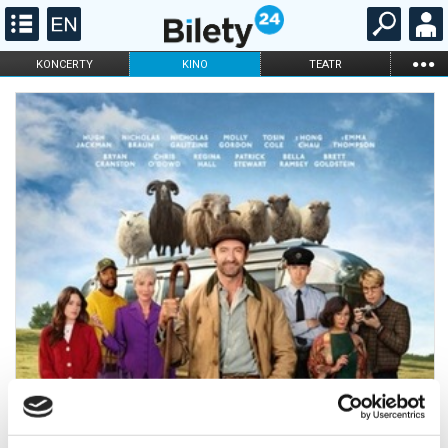
...
KONCERTY
KINO
TEATR
KABARET I
FILHARMONIA
OPERA I BALET
STAND-UP
DLA DZIECI
ONLINE
KARNETY