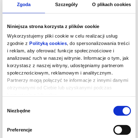
Zgoda
Szczegóły
O plikach cookies
Niniejsza strona korzysta z plików cookie
Wykorzystujemy pliki cookie w celu realizacji usług
zgodnie z
Polityką cookies
, do spersonalizowania treści
i reklam, aby oferować funkcje społecznościowe i
analizować ruch w naszej witrynie. Informacje o tym, jak
korzystasz z naszej witryny, udostępniamy partnerom
społecznościowym, reklamowym i analitycznym.
Partnerzy mogą połączyć te informacje z innymi danymi
otrzymanymi od Ciebie lub uzyskanymi podczas
SPRAWIEDLIWOŚĆ OWIEC
korzystania z ich usług.
Wybór
Niezbędne
zgody
George Hardy (Hugh Jackman) to pasterz, który kocha swoje owce
i hoduje je wyłącznie dla wełny. Każdej nocy czyta im na głos
kryminały, udając, że owce je rozumieją, nie podejrzewając, że nie
Preferencje
tylko je rozumieją, ale także godzinami dyskutują o tym, kto jest
sprawcą zbrodni.Kiedy George zostaje znaleziony martwy w