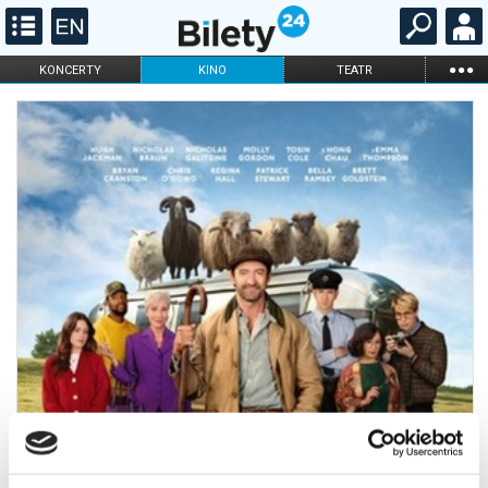
...
KONCERTY
KINO
TEATR
KABARET I
FILHARMONIA
OPERA I BALET
STAND-UP
DLA DZIECI
ONLINE
KARNETY