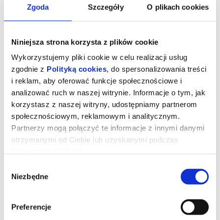
Zgoda
Szczegóły
O plikach cookies
Niniejsza strona korzysta z plików cookie
Wykorzystujemy pliki cookie w celu realizacji usług
zgodnie z
Polityką cookies
, do spersonalizowania treści
i reklam, aby oferować funkcje społecznościowe i
analizować ruch w naszej witrynie. Informacje o tym, jak
korzystasz z naszej witryny, udostępniamy partnerom
społecznościowym, reklamowym i analitycznym.
Partnerzy mogą połączyć te informacje z innymi danymi
otrzymanymi od Ciebie lub uzyskanymi podczas
SPRAWIEDLIWOŚĆ OWIEC
korzystania z ich usług.
Wybór
Niezbędne
zgody
George Hardy (Hugh Jackman) to pasterz, który kocha swoje owce
i hoduje je wyłącznie dla wełny. Każdej nocy czyta im na głos
kryminały, udając, że owce je rozumieją, nie podejrzewając, że nie
Preferencje
tylko je rozumieją, ale także godzinami dyskutują o tym, kto jest
sprawcą zbrodni.Kiedy George zostaje znaleziony martwy w