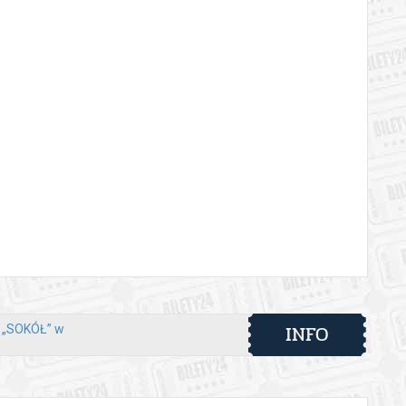
INFO
y „SOKÓŁ” w