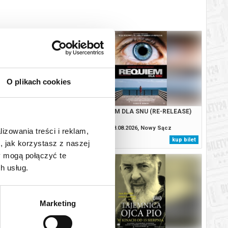
O plikach cookies
E CREAM MAN
REQUIEM DLA SNU (RE-RELEASE)
.2026, Nowy Sącz
08.08.2026, Nowy Sącz
lizowania treści i reklam,
kup bilet
kup bilet
, jak korzystasz z naszej
y mogą połączyć te
h usług.
Marketing