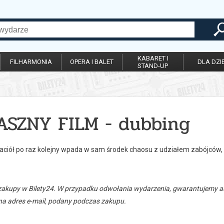
KABARET I
FILHARMONIA
OPERA I BALET
DLA DZIE
STAND-UP
ASZNY FILM - dubbing
aciół po raz kolejny wpada w sam środek chaosu z udziałem zabójców, 
zakupy w Bilety24. W przypadku odwołania wydarzenia, gwarantujemy
a adres e-mail, podany podczas zakupu.