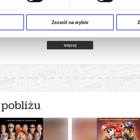
BBING
EKIPA ZWIERZAKÓW
VAI
wy Sącz
09.08.2026, Nowy Sącz
09.08
kup bilet
kup bilet
Zezwól na wybór
Z
więcej
pobliżu