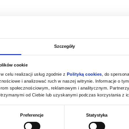
Szczegóły
 NOWY DZIEŃ -
PRAWO POŻĄDANIA | FIESTA KINA
IC
 plików cookie
SY
HISZPAŃSKIEGO 2026
wy Sącz
08.08.2026, Nowy Sącz
08.08
w celu realizacji usług zgodnie z
Polityką cookies
, do spersona
kup bilet
kup bilet
nościowe i analizować ruch w naszej witrynie. Informacje o tym
nerom społecznościowym, reklamowym i analitycznym. Partnerz
otrzymanymi od Ciebie lub uzyskanymi podczas korzystania z ic
Preferencje
Statystyka