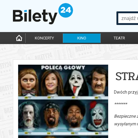
KONCERTY
KINO
TEATR
STR
Dwóch przyj
*******
Bezpieczne 
wysyłanym n