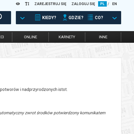
ZAREJESTRUJ SIĘ
ZALOGUJ SIĘ
PL
/
EN
KIEDY?
GDZIE?
CO?
CI
ONLINE
KARNETY
INNE
potworów i nadprzyrodzonych istot.
 automatyczny zwrot środków potwierdzony komunikatem