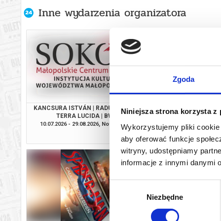
Inne wydarzenia organizatora
Zgoda
KANCSURA ISTVÁN | RADU ŞERBAN |
SPIDER-MAN. CAŁKIEM
Niniejsza strona korzysta z
TERRA LUCIDA | BWA
2D NAPI
10.07.2026 - 29.08.2026, Nowy Sącz
08.08.2026, No
Wykorzystujemy pliki cookie 
info
aby oferować funkcje społecz
witryny, udostępniamy part
informacje z innymi danymi 
Wybór
Niezbędne
zgody