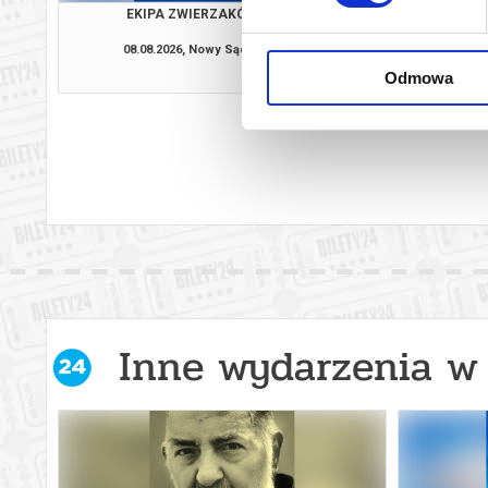
EKIPA ZWIERZAKÓW
SPIDER-MAN. CAŁKIEM
2D DUBBI
08.08.2026, Nowy Sącz
08.08.2026, No
kup bilet
Odmowa
Inne wydarzenia w 