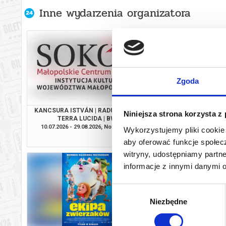
Inne wydarzenia organizatora
Zgoda
KANCSURA ISTVÁN | RADU ŞERBAN |
SPIDER-MAN. CAŁKIEM
Niniejsza strona korzysta z
TERRA LUCIDA | BWA
2D DUBBI
10.07.2026 - 29.08.2026, Nowy Sącz
08.08.2026, No
Wykorzystujemy pliki cookie 
info
aby oferować funkcje społecz
witryny, udostępniamy part
informacje z innymi danymi 
Wybór
Niezbędne
zgody