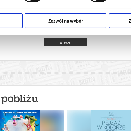
 NOWY DZIEŃ -
ICE CREAM MAN
VAI
NG
wy Sącz
08.08.2026, Nowy Sącz
08.08
kup bilet
kup bilet
Zezwól na wybór
Z
więcej
pobliżu