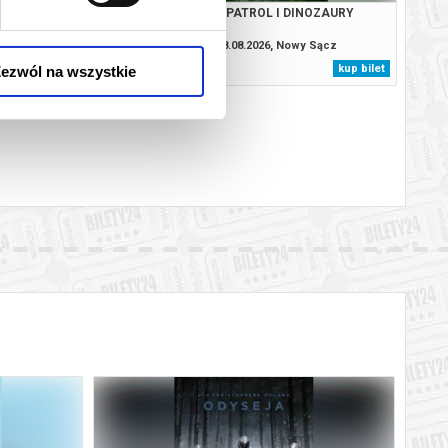
ANA - DUBBING
PSI PATROL I DINOZAURY
.2026, Nowy Sącz
08.08.2026, Nowy Sącz
kup bilet
kup bilet
ezwól na wszystkie