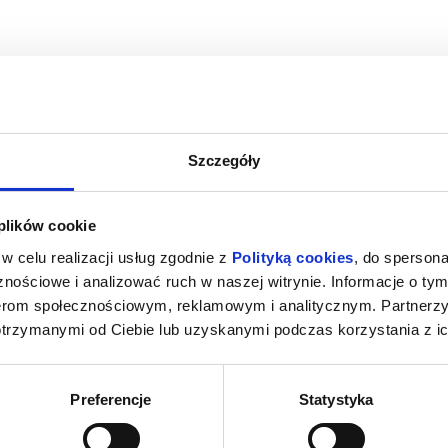
Szczegóły
 NOWY DZIEŃ -
PUCIO - DUBBING
VAI
 plików cookie
NG
wy Sącz
08.08.2026, Nowy Sącz
08.08
w celu realizacji usług zgodnie z
Polityką cookies
, do spersona
kup bilet
kup bilet
nościowe i analizować ruch w naszej witrynie. Informacje o tym
nerom społecznościowym, reklamowym i analitycznym. Partnerz
otrzymanymi od Ciebie lub uzyskanymi podczas korzystania z ic
Preferencje
Statystyka