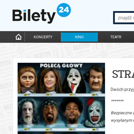
KONCERTY
KINO
TEATR
STR
Dwóch przyj
*******
Bezpieczne 
wysyłanym n