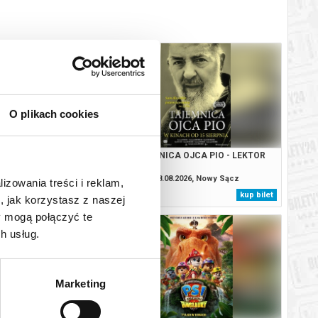
O plikach cookies
ANA - DUBBING
TAJEMNICA OJCA PIO - LEKTOR
.2026, Nowy Sącz
08.08.2026, Nowy Sącz
lizowania treści i reklam,
kup bilet
kup bilet
, jak korzystasz z naszej
y mogą połączyć te
h usług.
Marketing