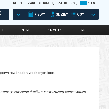
ZAREJESTRUJ SIĘ
ZALOGUJ SIĘ
PL
/
EN
KIEDY?
GDZIE?
CO?
CI
ONLINE
KARNETY
INNE
potworów i nadprzyrodzonych istot.
 automatyczny zwrot środków potwierdzony komunikatem