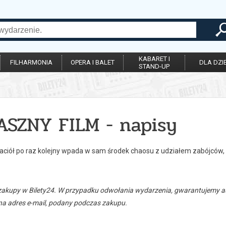
KABARET I
FILHARMONIA
OPERA I BALET
DLA DZIE
STAND-UP
ASZNY FILM - napisy
aciół po raz kolejny wpada w sam środek chaosu z udziałem zabójców, 
zakupy w Bilety24. W przypadku odwołania wydarzenia, gwarantujemy
a adres e-mail, podany podczas zakupu.