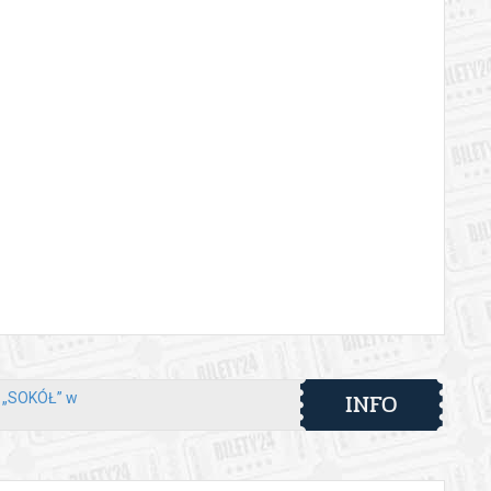
INFO
y „SOKÓŁ” w