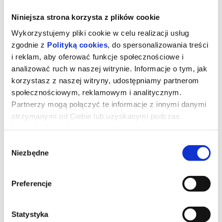
Niniejsza strona korzysta z plików cookie
Wykorzystujemy pliki cookie w celu realizacji usług
zgodnie z
Polityką cookies
, do spersonalizowania treści
i reklam, aby oferować funkcje społecznościowe i
analizować ruch w naszej witrynie. Informacje o tym, jak
korzystasz z naszej witryny, udostępniamy partnerom
społecznościowym, reklamowym i analitycznym.
Partnerzy mogą połączyć te informacje z innymi danymi
otrzymanymi od Ciebie lub uzyskanymi podczas
korzystania z ich usług.
Wybór
SUPER MARIO GALAXY FILM -
Niezbędne
zgody
dubbing
Preferencje
Po pokonaniu Bowsera i uratowaniu Brooklynu Mario staje przed
nowym zagrożeniem: złowrogim sojuszem Wario i Bowsera Jr.
Statystyka
Teraz, wraz z przyjaciółmi i Yoshim u boku, musi powstrzymać ich