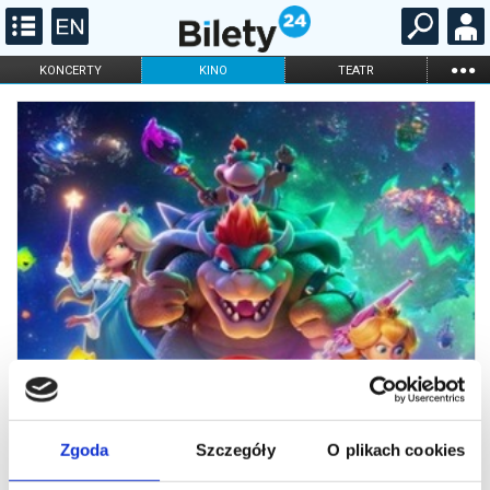
...
KONCERTY
KINO
TEATR
KABARET I
FILHARMONIA
OPERA I BALET
STAND-UP
DLA DZIECI
ONLINE
KARNETY
Zgoda
Szczegóły
O plikach cookies