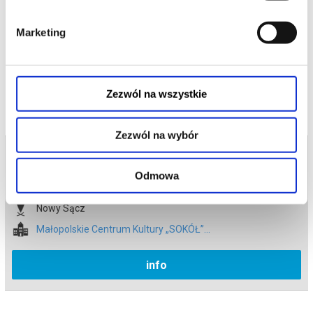
plany podboju świata.
*******
Marketing
Bezpieczne zakupy w Bilety24. W przypadku odwołania
wydarzenia, gwarantujemy automatyczny zwrot środków
potwierdzony komunikatem wysyłanym na adres e-mail, podany
podczas zakupu.
Zezwól na wszystkie
Zezwól na wybór
Bilety na termin:
10.05.2026 , g. 15:00 (niedziela)
Odmowa
10.05.2026 , g. 15:00
Nowy Sącz
Małopolskie Centrum Kultury „SOKÓŁ”...
info