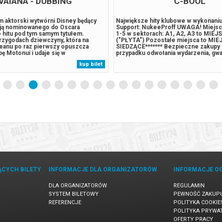
VAIANA - DUBBING
C-BOOL
ilm aktorski wytwórni Disney będący
Największe hity klubowe w wykonan
cją nominowanego do Oscara
Support: NukeeProff UWAGA! Miejsc
hitu pod tym samym tytułem.
1-5 w sektorach: A1, A2, A3 to MI
rzygodach dziewczyny, która na
("PŁYTA") Pozostałe miejsca to MI
anu po raz pierwszy opuszcza
SIEDZĄCE******* Bezpieczne zakupy 
ę Motonui i udaje się w
przypadku odwołania wydarzenia, gw
ą podróż, by ratować swoje plemię.
automatyczny zwrot środków potwie
kup bilet
mu jest Thomas Kail ("Hamilton")
komunikatem wysyłanym na adres e-m
nagrodami Emmy i Tony.*******
podczas zakupu.
akupy...
ĄCYCH BILETY
INFORMACJE DLA ORGANIZATORÓW
INFORMACJE O
DLA ORGANIZATORÓW
REGULAMIN
SYSTEM BILETOWY
PEWNOŚĆ ZAKUP
REFERENCJE
POLITYKA COOKIE
POLITYKA PRYWA
OFERTY PRACY