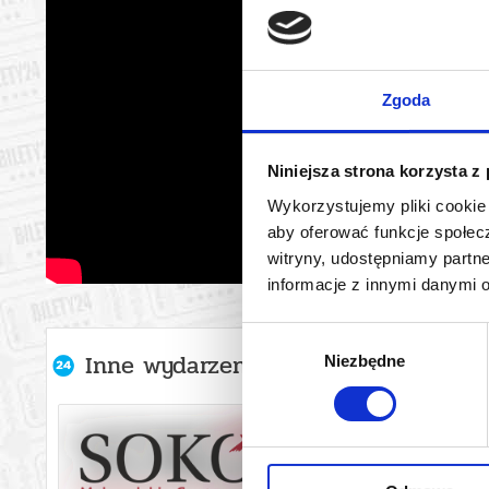
Zgoda
Niniejsza strona korzysta z
Wykorzystujemy pliki cookie 
aby oferować funkcje społecz
witryny, udostępniamy part
informacje z innymi danymi 
Wybór
Inne wydarzenia organizatora
Niezbędne
zgody