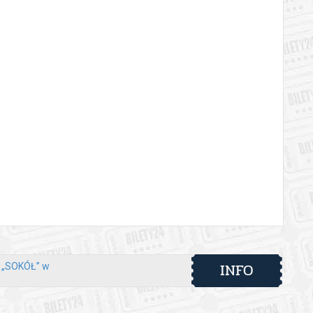
INFO
y „SOKÓŁ” w