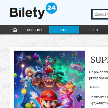
KONCERTY
KINO
TEATR
SUP
Po pokonani
przyjaciółmi
*******
Bezpieczne 
wysyłanym n