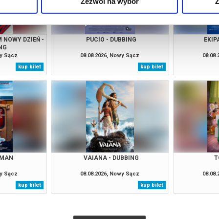
Zezwól na wybór
Z
 NOWY DZIEŃ -
PUCIO - DUBBING
EKIP
NG
wy Sącz
08.08.2026, Nowy Sącz
08.08
kup bilet
kup bilet
 MAN
VAIANA - DUBBING
T
wy Sącz
08.08.2026, Nowy Sącz
08.08
kup bilet
kup bilet