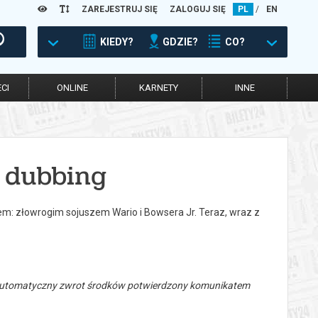
ZAREJESTRUJ SIĘ
ZALOGUJ SIĘ
PL
/
EN
KIEDY?
GDZIE?
CO?
CI
ONLINE
KARNETY
INNE
 dubbing
m: złowrogim sojuszem Wario i Bowsera Jr. Teraz, wraz z
 automatyczny zwrot środków potwierdzony komunikatem