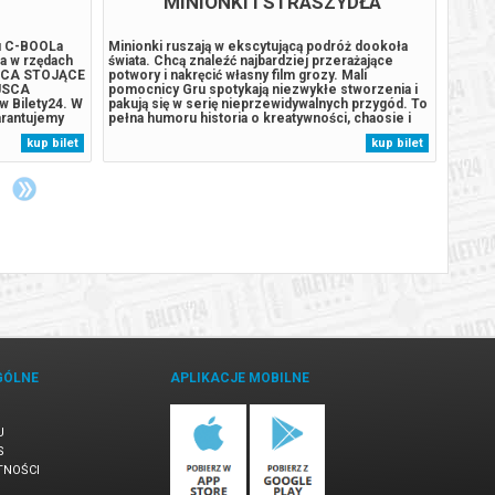
MINIONKI I STRASZYDŁA
"D
iu C-BOOLa
Minionki ruszają w ekscytującą podróż dookoła
UWAGA!
a w rzędach
świata. Chcą znaleźć najbardziej przerażające
14.09.
EJSCA STOJĄCE
potwory i nakręcić własny film grozy. Mali
godz. 
EJSCA
pomocnicy Gru spotykają niezwykłe stworzenia i
ważnoś
w Bilety24. W
pakują się w serię nieprzewidywalnych przygód. To
prosi
arantujemy
pełna humoru historia o kreatywności, chaosie i
tel. 5
rdzony
wielkich ambicjach małych rozrabiaków.
kalend
kup bilet
kup bilet
ail, podany
Udowadniają, że dla wspólnego celu warto pokonać
życie.
każdą przeszkodę.******* Bezpieczne...
polska
GÓLNE
APLIKACJE MOBILNE
U
S
TNOŚCI