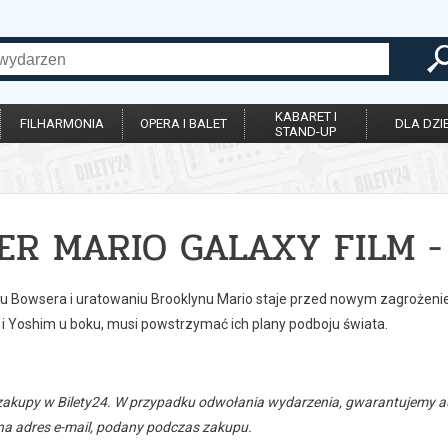
KABARET I
FILHARMONIA
OPERA I BALET
DLA DZIE
STAND-UP
ER MARIO GALAXY FILM -
u Bowsera i uratowaniu Brooklynu Mario staje przed nowym zagrożenie
 i Yoshim u boku, musi powstrzymać ich plany podboju świata.
zakupy w Bilety24. W przypadku odwołania wydarzenia, gwarantujemy
a adres e-mail, podany podczas zakupu.