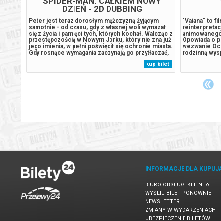
SPIDER-MAN. CAŁKIEM NOWY
DZIEŃ - 2D DUBBING
oła
Peter jest teraz dorosłym mężczyzną żyjącym
"Vaiana" to f
e
samotnie - od czasu, gdy z własnej woli wymazał
reinterpreta
się z życia i pamięci tych, których kochał. Walcząc z
animowanego 
nia i
przestępczością w Nowym Jorku, który nie zna już
Opowiada o p
ód. To
jego imienia, w pełni poświęcił się ochronie miasta.
wezwanie Oce
ie i
Gdy rosnące wymagania zaczynają go przytłaczać,
rodzinną wysp
presja wywołuje zaskakującą fizyczną przemianę,
niezapomnian
 bilet
kup bilet
pokonać
która zagraża jego istnieniu, podczas gdy nowy,
Reżyserem fil
niepokojący...
uhonorowany 
Bezpieczne z
INFORMACJE DLA KUPUJ
BIURO OBSŁUGI KLIENTA
WYŚLIJ BILET PONOWNIE
NEWSLETTER
ZMIANY W WYDARZENIACH
UBEZPIECZENIE BILETÓW