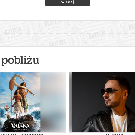
więcej
pobliżu