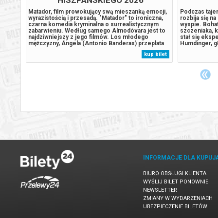
dki 53
Matador, film prowokujący swą mieszanką emocji,
Podczas tajem
godzie.
wyrazistością i przesadą. "Matador" to ironiczna,
rozbija się n
oznaje
czarna komedia kryminalna o surrealistycznym
wyspie. Boha
ią
zabarwieniu. Według samego Almodóvara jest to
szczeniaka, k
najdziwniejszy z jego filmów. Los młodego
stał się eks
t
mężczyzny, Ángela (Antonio Banderas) przeplata
Humdinger, gł
trony,
się z losami matadora, Diego (Nacho Martinez) i
lekkomyślnie
 bilet
kup bilet
. U
jego kochanki Marii (Assumpta Serna). Opowieść
wyspy, dopr
o ludziach udręczonych patologicznymi...
uśpionego od 
INFORMACJE DLA KUPUJ
BIURO OBSŁUGI KLIENTA
WYŚLIJ BILET PONOWNIE
NEWSLETTER
ZMIANY W WYDARZENIACH
UBEZPIECZENIE BILETÓW