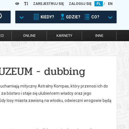
ZAREJESTRUJ SIĘ
ZALOGUJ SIĘ
PL
/
EN
KIEDY?
GDZIE?
CO?
CI
ONLINE
KARNETY
INNE
UZEUM - dubbing
chamiają mityczny Astralny Kompas, który przenosi ich do
za bóstwo i staje się ulubieńcem władcy oraz jego
dy losy miasta zawisną na włosku, odwieczni wrogowie będą