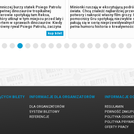
niczej burzy statek Psiego Patrolu
Minionki ruszają w ekscytującą podr
a pełnej dinozaurów tropikalnej
świata. Chcą znaleźć najbardziej prze
terowie spotykają tam Reksa,
potwory i nakręcić własny film grozy. 
tóry utknął w tym miejscu przed laty i
pomocnicy Gru spotykają niezwykłe s
pertem w sprawach dinozaurów. Kiedy
pakują się w serię nieprzewidywalnyc
ówny rywal Psiego Patrolu, zaczyna
pełna humoru historia o kreatywności
 eksploatować zasoby naturalne
wielkich ambicjach małych rozrabiak
kup bilet
owadza do wybuchu ogromnego,
Udowadniają, że dla wspólnego celu 
lat wulkanu. Psi Patrol...
każdą przeszkodę.******* Bezpieczne
ĄCYCH BILETY
INFORMACJE DLA ORGANIZATORÓW
INFORMACJE O
DLA ORGANIZATORÓW
REGULAMIN
SYSTEM BILETOWY
PEWNOŚĆ ZAKUP
REFERENCJE
POLITYKA COOKIE
POLITYKA PRYWA
OFERTY PRACY