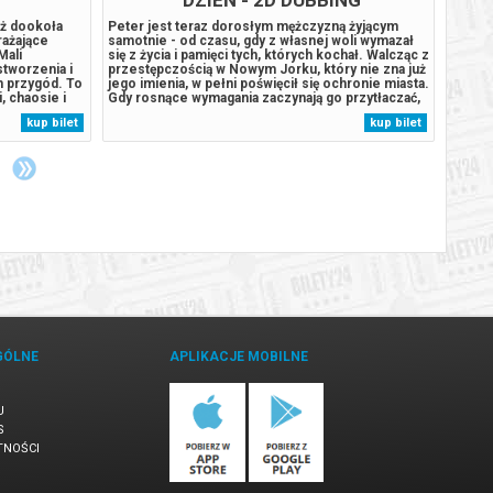
óż dookoła
Peter jest teraz dorosłym mężczyzną żyjącym
Sądeck
rażające
samotnie - od czasu, gdy z własnej woli wymazał
Tradyc
Mali
się z życia i pamięci tych, których kochał. Walcząc z
Region
tworzenia i
przestępczością w Nowym Jorku, który nie zna już
region
h przygód. To
jego imienia, w pełni poświęcił się ochronie miasta.
W przy
, chaosie i
Gdy rosnące wymagania zaczynają go przytłaczać,
autom
ów.
presja wywołuje zaskakującą fizyczną przemianę,
komuni
kup bilet
kup bilet
warto pokonać
która zagraża jego istnieniu, podczas gdy nowy,
podcz
...
niepokojący...
GÓLNE
APLIKACJE MOBILNE
U
S
TNOŚCI