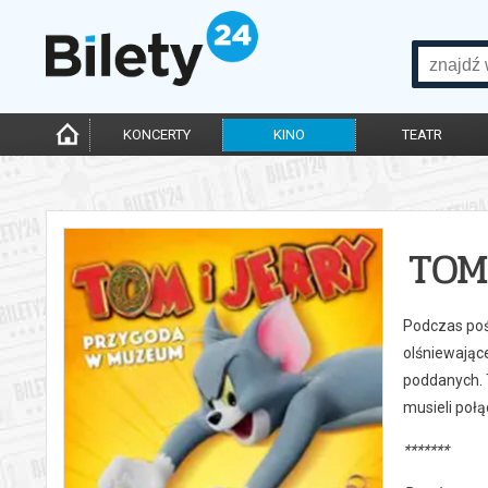
KONCERTY
KINO
TEATR
TOM
Podczas poś
olśniewając
poddanych. 
musieli połą
*******