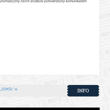
 automatyczny zwrot środków potwierdzony komunikatem
INFO
y „SOKÓŁ” w