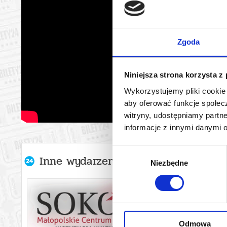
Zgoda
Niniejsza strona korzysta z
Wykorzystujemy pliki cookie 
aby oferować funkcje społecz
witryny, udostępniamy part
informacje z innymi danymi 
Wybór
Inne wydarzenia organizatora
Niezbędne
zgody
Odmowa