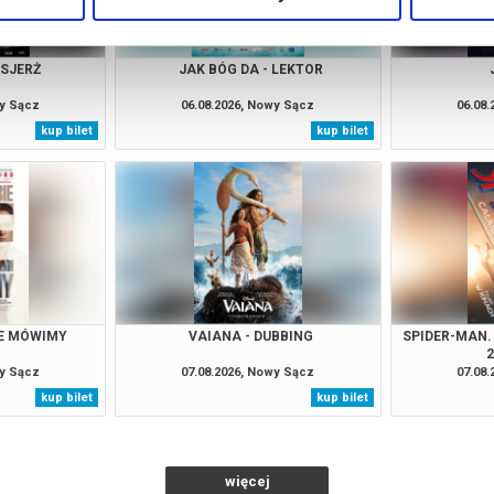
NSJERŻ
JAK BÓG DA - LEKTOR
wy Sącz
06.08.2026, Nowy Sącz
06.08
kup bilet
kup bilet
IE MÓWIMY
VAIANA - DUBBING
SPIDER-MAN.
wy Sącz
07.08.2026, Nowy Sącz
07.08
kup bilet
kup bilet
więcej