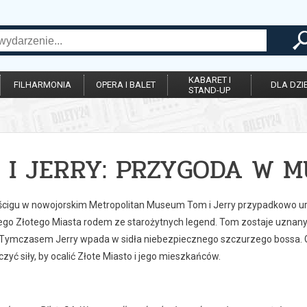
KABARET I
FILHARMONIA
OPERA I BALET
DLA DZIE
STAND-UP
 I JERRY: PRZYGODA W M
cigu w nowojorskim Metropolitan Museum Tom i Jerry przypadkowo uru
ego Złotego Miasta rodem ze starożytnych legend. Tom zostaje uznany 
Tymczasem Jerry wpada w sidła niebezpiecznego szczurzego bossa. G
czyć siły, by ocalić Złote Miasto i jego mieszkańców.