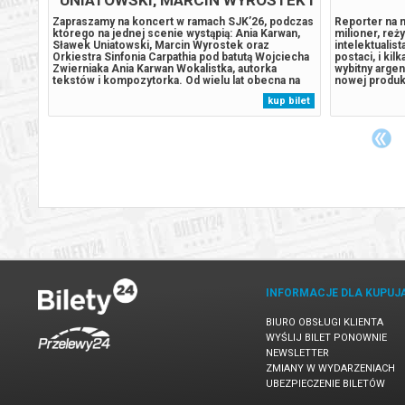
SINFONIA CARPATHIA
umsów,
Zapraszamy na koncert w ramach SJK’26, podczas
Reporter na m
którego na jednej scenie wystąpią: Ania Karwan,
milioner, reż
te
Sławek Uniatowski, Marcin Wyrostek oraz
intelektualis
nie
Orkiestra Sinfonia Carpathia pod batutą Wojciecha
postaci, i kil
la w
Zwierniaka Ania Karwan Wokalistka, autorka
wybitny argen
Duprat
tekstów i kompozytorka. Od wielu lat obecna na
nowej produk
polskiej scenie muzycznej, ceniona za
i Mariano Coh
 bilet
kup bilet
ycznym
charakterystyczną, pełną emocji barwę głosu oraz
szesnaście hi
autentyczność sceniczną. Szerokiej
tonie, odnosi
publiczności...
INFORMACJE DLA KUPUJ
BIURO OBSŁUGI KLIENTA
WYŚLIJ BILET PONOWNIE
NEWSLETTER
ZMIANY W WYDARZENIACH
UBEZPIECZENIE BILETÓW