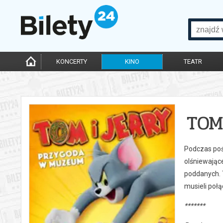
KONCERTY
KINO
TEATR
TOM
Podczas poś
olśniewając
poddanych. 
musieli połą
*******