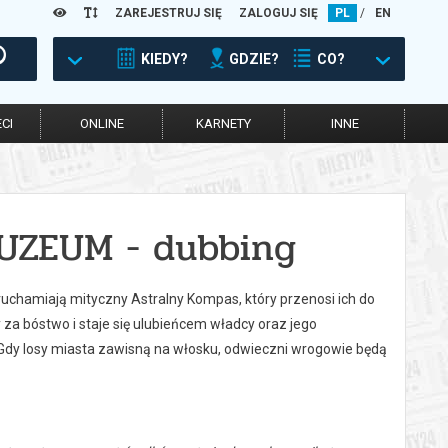
ZAREJESTRUJ SIĘ
ZALOGUJ SIĘ
PL
/
EN
KIEDY?
GDZIE?
CO?
CI
ONLINE
KARNETY
INNE
UZEUM - dubbing
chamiają mityczny Astralny Kompas, który przenosi ich do
za bóstwo i staje się ulubieńcem władcy oraz jego
dy losy miasta zawisną na włosku, odwieczni wrogowie będą