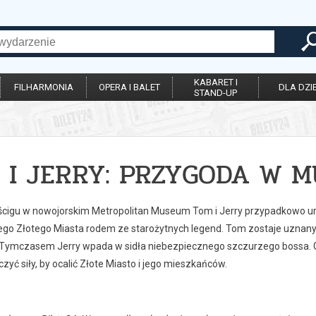
KABARET I
FILHARMONIA
OPERA I BALET
DLA DZIE
STAND-UP
 I JERRY: PRZYGODA W M
cigu w nowojorskim Metropolitan Museum Tom i Jerry przypadkowo uru
ego Złotego Miasta rodem ze starożytnych legend. Tom zostaje uznany 
Tymczasem Jerry wpada w sidła niebezpiecznego szczurzego bossa. G
czyć siły, by ocalić Złote Miasto i jego mieszkańców.