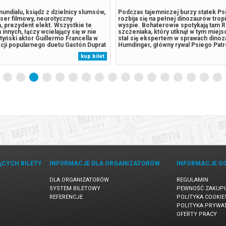
undialu, ksiądz z dzielnicy slumsów,
Podczas tajemniczej burzy statek Ps
yser filmowy, neurotyczny
rozbija się na pełnej dinozaurów trop
ta, prezydent elekt. Wszystkie te
wyspie. Bohaterowie spotykają tam R
ka innych, łączy wcielający się w nie
szczeniaka, który utknął w tym miejsc
tyński aktor Guillermo Francella w
stał się ekspertem w sprawach dinoz
cji popularnego duetu Gastón Duprat
Humdinger, główny rywal Psiego Patr
n. Ich film podzielony jest na
lekkomyślnie eksploatować zasoby n
kup bilet
storii, a każdy z nich, w satyrycznym
wyspy, doprowadza do wybuchu ogr
 się do dylematów...
uśpionego od lat wulkanu. Psi Patrol..
ĄCYCH BILETY
INFORMACJE DLA ORGANIZATORÓW
INFORMACJE O
DLA ORGANIZATORÓW
REGULAMIN
SYSTEM BILETOWY
PEWNOŚĆ ZAKUP
REFERENCJE
POLITYKA COOKIE
POLITYKA PRYWA
OFERTY PRACY