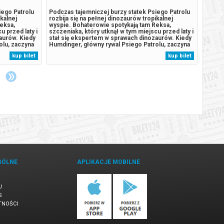
iego Patrolu
Podczas tajemniczej burzy statek Psiego Patrolu
Minion
ikalnej
rozbija się na pełnej dinozaurów tropikalnej
świata
eksa,
wyspie. Bohaterowie spotykają tam Reksa,
potwor
u przed laty i
szczeniaka, który utknął w tym miejscu przed laty i
pomocn
aurów. Kiedy
stał się ekspertem w sprawach dinozaurów. Kiedy
pakują
olu, zaczyna
Humdinger, główny rywal Psiego Patrolu, zaczyna
pełna 
aturalne
lekkomyślnie eksploatować zasoby naturalne
wielki
kup bilet
kup bilet
omnego,
wyspy, doprowadza do wybuchu ogromnego,
Udowad
.
uśpionego od lat wulkanu. Psi Patrol...
każdą 
GÓLNE
APLIKACJE MOBILNE
U
S
TNOŚCI