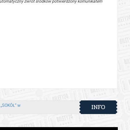
 automatyczny zwrot środków potwierdzony komunikatem
INFO
y „SOKÓŁ” w