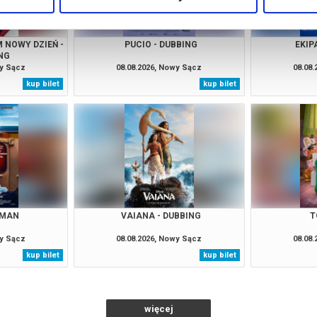
 NOWY DZIEŃ -
PUCIO - DUBBING
EKIP
NG
wy Sącz
08.08.2026, Nowy Sącz
08.08
kup bilet
kup bilet
 MAN
VAIANA - DUBBING
T
wy Sącz
08.08.2026, Nowy Sącz
08.08
kup bilet
kup bilet
więcej