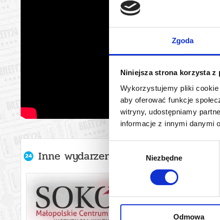
Zgoda
Niniejsza strona korzysta z
Wykorzystujemy pliki cookie 
aby oferować funkcje społecz
witryny, udostępniamy part
informacje z innymi danymi 
Wybór
Inne wydarzenia organizatora
Niezbędne
zgody
Odmowa