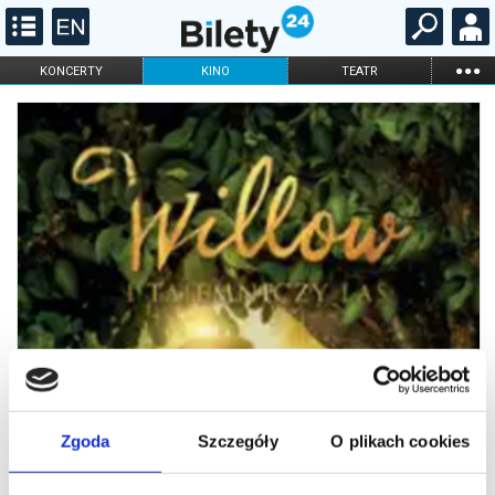
...
KONCERTY
KINO
TEATR
KABARET I
FILHARMONIA
OPERA I BALET
STAND-UP
DLA DZIECI
ONLINE
KARNETY
Zgoda
Szczegóły
O plikach cookies