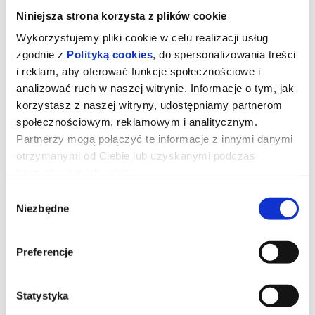
Niniejsza strona korzysta z plików cookie
Wykorzystujemy pliki cookie w celu realizacji usług
zgodnie z
Polityką cookies
, do spersonalizowania treści
i reklam, aby oferować funkcje społecznościowe i
analizować ruch w naszej witrynie. Informacje o tym, jak
korzystasz z naszej witryny, udostępniamy partnerom
społecznościowym, reklamowym i analitycznym.
Partnerzy mogą połączyć te informacje z innymi danymi
otrzymanymi od Ciebie lub uzyskanymi podczas
korzystania z ich usług.
Wybór
WILLOW I TAJEMNICZY LAS -
Niezbędne
zgody
dubbing
Preferencje
Willow dziedziczy las, krzywy domek i… magiczne moce ciotecznej
babki! Choć nie jest pewna, czy ich chce, musi działać – las
potrzebuje ratunku. Z pomocą Rufusa, sprytnego lisa, szuka
Statystyka
trzech czarodziejek!