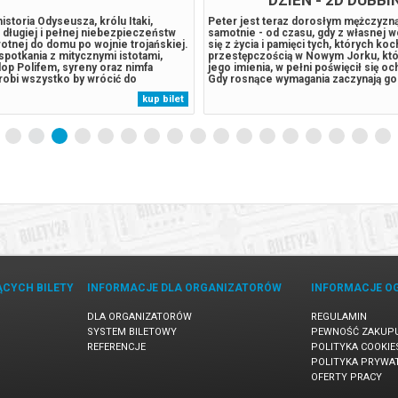
istoria Odyseusza, królu Itaki,
Peter jest teraz dorosłym mężczyzn
 długiej i pełnej niebezpieczeństw
samotnie - od czasu, gdy z własnej w
otnej do domu po wojnie trojańskiej.
się z życia i pamięci tych, których ko
spotkania z mitycznymi istotami,
przestępczością w Nowym Jorku, któr
klop Polifem, syreny oraz nimfa
jego imienia, w pełni poświęcił się oc
 robi wszystko by wrócić do
Gdy rosnące wymagania zaczynają go 
ny Penelopy.******* Bezpieczne
presja wywołuje zaskakującą fizyczn
kup bilet
ety24. W przypadku odwołania
która zagraża jego istnieniu, podczas
gwarantujemy automatyczny zwrot...
niepokojący...
ĄCYCH BILETY
INFORMACJE DLA ORGANIZATORÓW
INFORMACJE O
DLA ORGANIZATORÓW
REGULAMIN
SYSTEM BILETOWY
PEWNOŚĆ ZAKUP
REFERENCJE
POLITYKA COOKIE
POLITYKA PRYWA
OFERTY PRACY