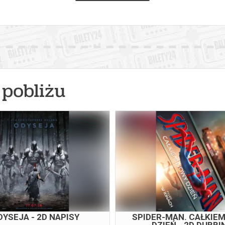
pobliżu
DYSEJA - 2D NAPISY
SPIDER-MAN. CAŁKIE
DZIEŃ - 2D DUBBI