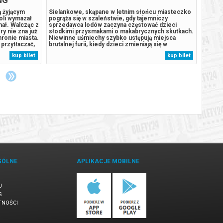
ą żyjącym
Sielankowe, skąpane w letnim słońcu miasteczko
Podcza
oli wymazał
pogrąża się w szaleństwie, gdy tajemniczy
rozbij
chał. Walcząc z
sprzedawca lodów zaczyna częstować dzieci
wyspie
y nie zna już
słodkimi przysmakami o makabrycznych skutkach.
szczen
hronie miasta.
Niewinne uśmiechy szybko ustępują miejsca
stał s
przytłaczać,
brutalnej furii, kiedy dzieci zmieniają się w
Humdin
ą przemianę,
bezlitosnych łowców dorosłych. Troje młodych
lekkom
kup bilet
kup bilet
 gdy nowy,
bohaterów, którym cudem udaje się uniknąć klątwy,
wyspy
podejmuje desperacki wyścig z czasem, by...
uśpion
GÓLNE
APLIKACJE MOBILNE
U
S
TNOŚCI