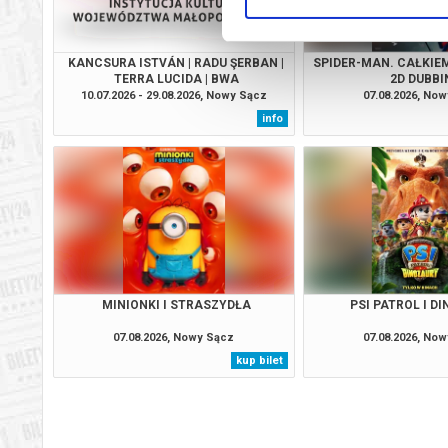
KANCSURA ISTVÁN | RADU ŞERBAN |
SPIDER-MAN. CAŁKIEM
TERRA LUCIDA | BWA
2D DUBBI
10.07.2026 - 29.08.2026, Nowy Sącz
07.08.2026, No
info
MINIONKI I STRASZYDŁA
PSI PATROL I D
07.08.2026, Nowy Sącz
07.08.2026, No
kup bilet