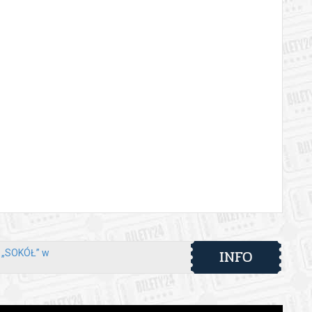
INFO
y „SOKÓŁ” w