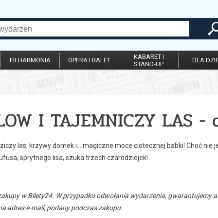
KABARET I
FILHARMONIA
OPERA I BALET
DLA DZIE
STAND-UP
LOW I TAJEMNICZY LAS - 
ziczy las, krzywy domek i… magiczne moce ciotecznej babki! Choć nie je
usa, sprytnego lisa, szuka trzech czarodziejek!
zakupy w Bilety24. W przypadku odwołania wydarzenia, gwarantujemy
a adres e-mail, podany podczas zakupu.