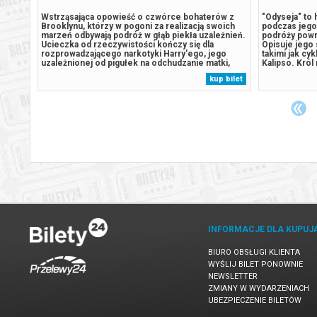
dący
Wstrząsająca opowieść o czwórce bohaterów z
"Odyseja" to h
Brooklynu, którzy w pogoni za realizacją swoich
podczas jego
marzeń odbywają podróż w głąb piekła uzależnień.
podróży powr
a
Ucieczka od rzeczywistości kończy się dla
Opisuje jego 
a
rozprowadzającego narkotyki Harry'ego, jego
takimi jak cy
uzależnionej od pigułek na odchudzanie matki,
Kalipso. Król
emię.
Sary, pogrążonej w nałogu dziewczyny, Marion, i
ukochanej żo
 bilet
kup bilet
n")
najlepszego przyjaciela, tragedią. Każdy z nich, nie
zakupy w Bil
mogąc sobie poradzić z chaosem...
wydarzenia, 
INFORMACJE DLA KUPUJ
BIURO OBSŁUGI KLIENTA
WYŚLIJ BILET PONOWNIE
NEWSLETTER
ZMIANY W WYDARZENIACH
UBEZPIECZENIE BILETÓW