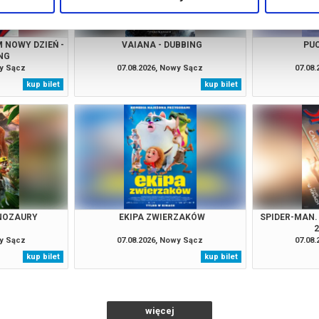
 NOWY DZIEŃ -
VAIANA - DUBBING
PUC
NG
wy Sącz
07.08.2026, Nowy Sącz
07.08
kup bilet
kup bilet
INOZAURY
EKIPA ZWIERZAKÓW
SPIDER-MAN.
wy Sącz
07.08.2026, Nowy Sącz
07.08
kup bilet
kup bilet
więcej