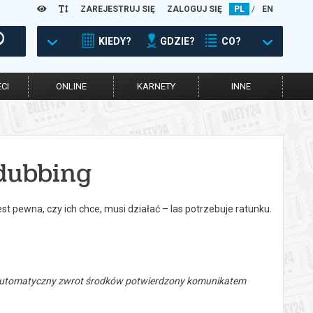
ZAREJESTRUJ SIĘ
ZALOGUJ SIĘ
PL
/
EN
KIEDY?
GDZIE?
CO?
CI
ONLINE
KARNETY
INNE
dubbing
st pewna, czy ich chce, musi działać – las potrzebuje ratunku.
 automatyczny zwrot środków potwierdzony komunikatem