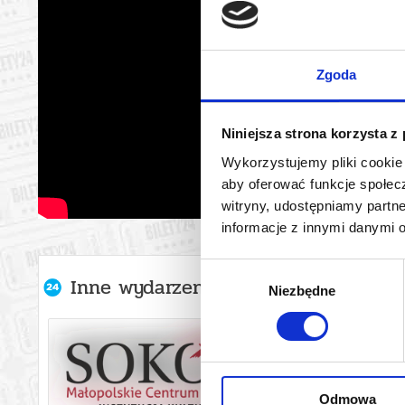
Zgoda
Niniejsza strona korzysta z
Wykorzystujemy pliki cookie 
aby oferować funkcje społecz
witryny, udostępniamy part
informacje z innymi danymi 
Wybór
Inne wydarzenia organizatora
Niezbędne
zgody
Odmowa