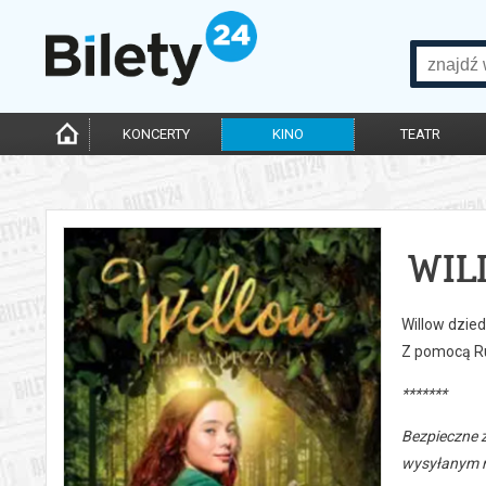
KONCERTY
KINO
TEATR
WIL
Willow dzied
Z pomocą Ruf
*******
Bezpieczne 
wysyłanym n