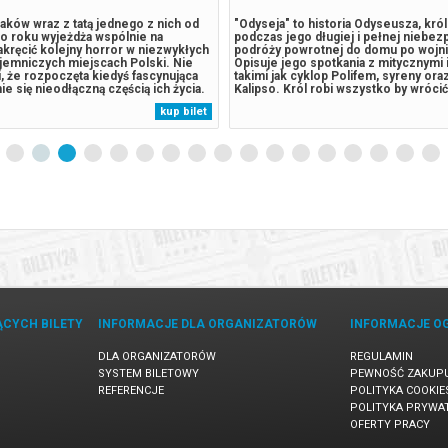
aków wraz z tatą jednego z nich od
"Odyseja" to historia Odyseusza, królu
co roku wyjeżdża wspólnie na
podczas jego długiej i pełnej niebe
akręcić kolejny horror w niezwykłych
podróży powrotnej do domu po wojnie
ajemniczych miejscach Polski. Nie
Opisuje jego spotkania z mitycznymi 
, że rozpoczęta kiedyś fascynująca
takimi jak cyklop Polifem, syreny ora
ie się nieodłączną częścią ich życia.
Kalipso. Król robi wszystko by wróci
awą w kino, wieczornym ogniskiem i
ukochanej żony Penelopy.******* Be
kup bilet
ie, rozprawiają o życiu, o swoich
zakupy w Bilety24. W przypadku odwo
ozczarowaniach,...
wydarzenia, gwarantujemy automatycz
ĄCYCH BILETY
INFORMACJE DLA ORGANIZATORÓW
INFORMACJE O
DLA ORGANIZATORÓW
REGULAMIN
SYSTEM BILETOWY
PEWNOŚĆ ZAKUP
REFERENCJE
POLITYKA COOKIE
POLITYKA PRYWA
OFERTY PRACY