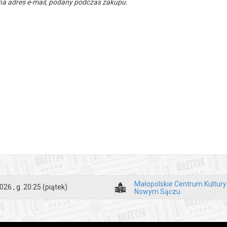
a adres e-mail, podany podczas zakupu.
Małopolskie Centrum Kultur
026 , g. 20:25
(piątek)
Nowym Sączu