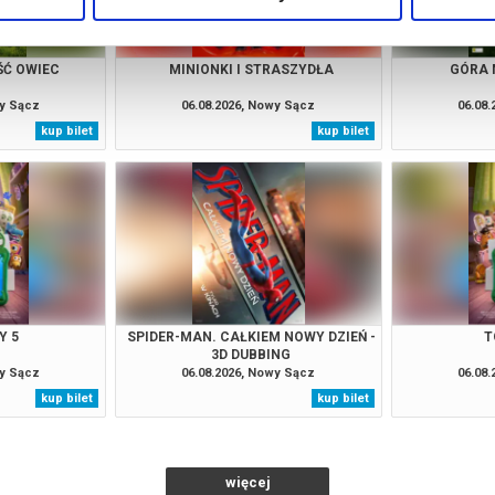
ŚĆ OWIEC
MINIONKI I STRASZYDŁA
GÓRA 
wy Sącz
06.08.2026, Nowy Sącz
06.08
kup bilet
kup bilet
Y 5
SPIDER-MAN. CAŁKIEM NOWY DZIEŃ -
T
3D DUBBING
wy Sącz
06.08.2026, Nowy Sącz
06.08
kup bilet
kup bilet
więcej