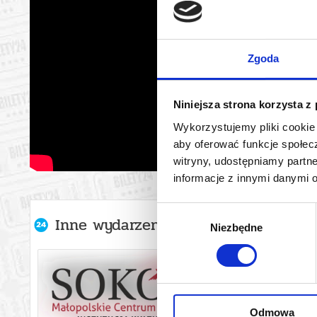
Zgoda
Niniejsza strona korzysta z
Wykorzystujemy pliki cookie 
aby oferować funkcje społecz
witryny, udostępniamy part
informacje z innymi danymi 
Wybór
Inne wydarzenia organizatora
Niezbędne
zgody
Odmowa