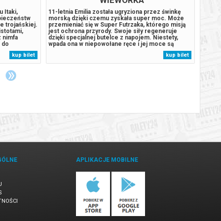
 Itaki,
11-letnia Emilia została ugryziona przez świnkę
Peter 
zpieczeństw
morską dzięki czemu zyskała super moc. Może
samotn
 trojańskiej.
przemieniać się w Super Futrzaka, którego misją
się z 
istotami,
jest ochrona przyrody. Swoje siły regeneruje
przest
z nimfa
dzięki specjalnej butelce z napojem. Niestety,
jego i
ć do
wpada ona w niepowołane ręce i jej moce są
Gdy ro
zpieczne
zagrożone. Emilia będzie musiała nauczyć się
presja
kup bilet
kup bilet
łania
sobie radzić bez magii. Szybko przekona się, że
która 
ny zwrot...
każdy może być superbohaterem. Oryginalny...
niepok
GÓLNE
APLIKACJE MOBILNE
U
S
TNOŚCI