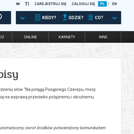
ZAREJESTRUJ SIĘ
ZALOGUJ SIĘ
PL
/
EN
KIEDY?
GDZIE?
CO?
CI
ONLINE
KARNETY
INNE
isy
wiedzeniu słów "Na potęgę Posępnego Czerepu, mocy
się na wyprawę przeciwko potężnemu i okrutnemu
 automatyczny zwrot środków potwierdzony komunikatem