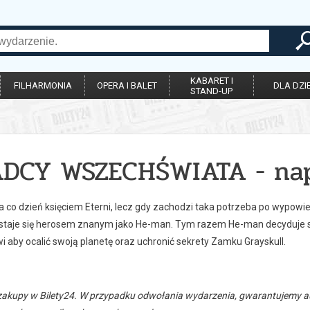
KABARET I
FILHARMONIA
OPERA I BALET
DLA DZIE
STAND-UP
DCY WSZECHŚWIATA - nap
a co dzień księciem Eterni, lecz gdy zachodzi taka potrzeba po wypo
 staje się herosem znanym jako He-man. Tym razem He-man decyduje 
i aby ocalić swoją planetę oraz uchronić sekrety Zamku Grayskull.
zakupy w Bilety24. W przypadku odwołania wydarzenia, gwarantujemy