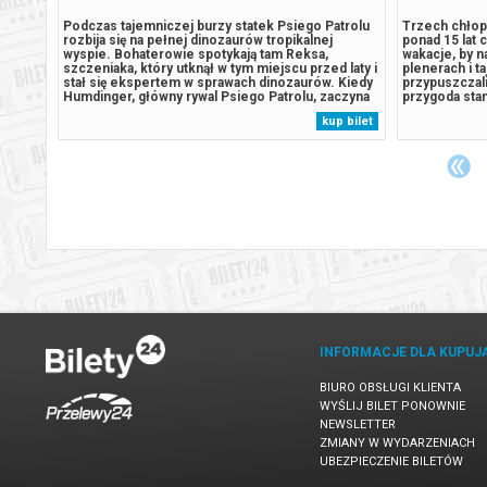
ym
Podczas tajemniczej burzy statek Psiego Patrolu
Trzech chłop
mazał
rozbija się na pełnej dinozaurów tropikalnej
ponad 15 lat 
lcząc z
wyspie. Bohaterowie spotykają tam Reksa,
wakacje, by n
na już
szczeniaka, który utknął w tym miejscu przed laty i
plenerach i t
miasta.
stał się ekspertem w sprawach dinozaurów. Kiedy
przypuszczali
czać,
Humdinger, główny rywal Psiego Patrolu, zaczyna
przygoda stan
ianę,
lekkomyślnie eksploatować zasoby naturalne
Pomiędzy zab
 bilet
kup bilet
wy,
wyspy, doprowadza do wybuchu ogromnego,
nocą w namioc
uśpionego od lat wulkanu. Psi Patrol...
miłościach, r
INFORMACJE DLA KUPUJ
BIURO OBSŁUGI KLIENTA
WYŚLIJ BILET PONOWNIE
NEWSLETTER
ZMIANY W WYDARZENIACH
UBEZPIECZENIE BILETÓW