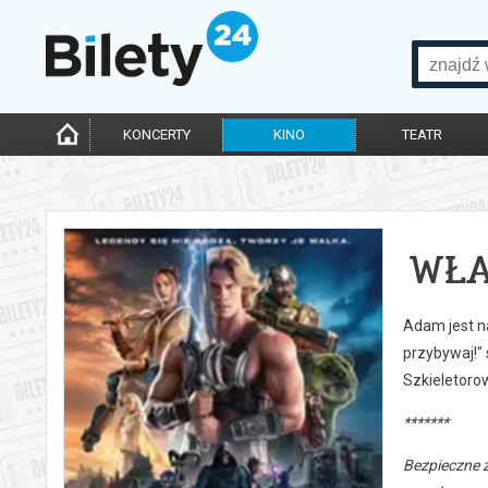
KONCERTY
KINO
TEATR
WŁA
Adam jest n
przybywaj!"
Szkieletorow
*******
Bezpieczne 