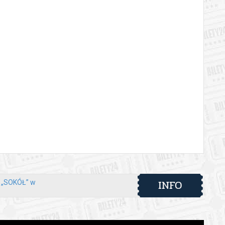
INFO
y „SOKÓŁ” w