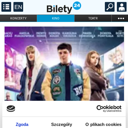
...
KONCERTY
KINO
TEATR
KABARET I
FILHARMONIA
OPERA I BALET
STAND-UP
DLA DZIECI
ONLINE
KARNETY
Zgoda
Szczegóły
O plikach cookies