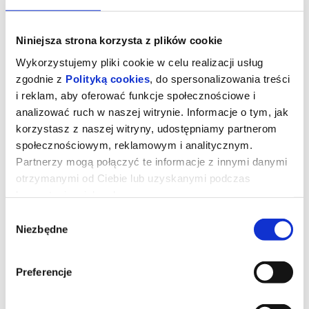
Niniejsza strona korzysta z plików cookie
Wykorzystujemy pliki cookie w celu realizacji usług
zgodnie z
Polityką cookies
, do spersonalizowania treści
i reklam, aby oferować funkcje społecznościowe i
analizować ruch w naszej witrynie. Informacje o tym, jak
korzystasz z naszej witryny, udostępniamy partnerom
społecznościowym, reklamowym i analitycznym.
Partnerzy mogą połączyć te informacje z innymi danymi
otrzymanymi od Ciebie lub uzyskanymi podczas
korzystania z ich usług.
ZA DUŻY NA BAJKI 3
Wybór
Niezbędne
zgody
Waldek ma dość – w domu chaos, w sieci drama, a jego
gamingowy team się sypie. W emocjach robi coś głupiego – pisze
złośliwy komentarz… i nieświadomie uruchamia lawinę hejtu, która
Preferencje
uderza w jedną z najbliższych mu osób – Delfinę. Przygnieciony
ciężarem własnego błędu, Waldi nie potrafi przyznać się ani
Staszkowi, ani rodzinie, że to on zapoczątkował łańcuch
nienawiści. Ale kiedy sytuacja zaczyna zagrażać bezpieczeństwu