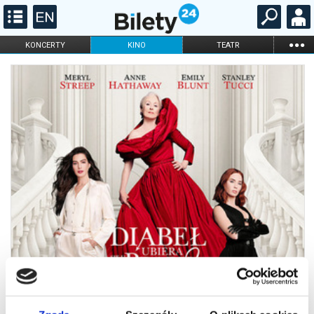
...
KONCERTY
KINO
TEATR
KABARET I
FILHARMONIA
OPERA I BALET
STAND-UP
DLA DZIECI
ONLINE
KARNETY