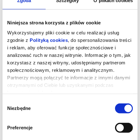
Zgoda
Szczegóły
O plikach cookies
Niniejsza strona korzysta z plików cookie
Wykorzystujemy pliki cookie w celu realizacji usług
zgodnie z
Polityką cookies
, do spersonalizowania treści
i reklam, aby oferować funkcje społecznościowe i
analizować ruch w naszej witrynie. Informacje o tym, jak
korzystasz z naszej witryny, udostępniamy partnerom
społecznościowym, reklamowym i analitycznym.
Partnerzy mogą połączyć te informacje z innymi danymi
otrzymanymi od Ciebie lub uzyskanymi podczas
Diabeł ubiera się u Prady 2
korzystania z ich usług.
Wybór
Niezbędne
zgody
Miranda Priestly powraca! Dwadzieścia lat po wydarzeniach, które
zdefiniowały świat mody i popkultury, kultowi bohaterowie znów
spotykają się na stylowych ulicach Nowego Jorku i w eleganckich
biurach magazynu Runway. Meryl Streep, Anne Hathaway, Emily
Preferencje
Blunt oraz Stanley Tucci ponownie wcielają się w swoje ikoniczne
role, przypominając, że w świecie mody władza, ambicja i
perfekcja wciąż mają najwyższą cenę.