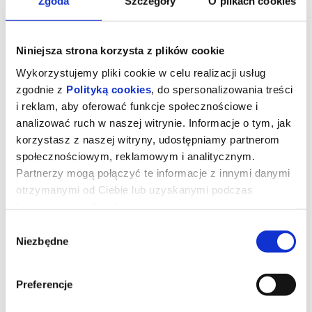
Zgoda
Szczegóły
O plikach cookies
Niniejsza strona korzysta z plików cookie
Wykorzystujemy pliki cookie w celu realizacji usług
zgodnie z
Polityką cookies
, do spersonalizowania treści
i reklam, aby oferować funkcje społecznościowe i
analizować ruch w naszej witrynie. Informacje o tym, jak
korzystasz z naszej witryny, udostępniamy partnerom
społecznościowym, reklamowym i analitycznym.
Partnerzy mogą połączyć te informacje z innymi danymi
otrzymanymi od Ciebie lub uzyskanymi podczas
Diabeł ubiera się u Prady 2
korzystania z ich usług.
Wybór
Niezbędne
zgody
Miranda Priestly powraca! Dwadzieścia lat po wydarzeniach, które
zdefiniowały świat mody i popkultury, kultowi bohaterowie znów
spotykają się na stylowych ulicach Nowego Jorku i w eleganckich
biurach magazynu Runway. Meryl Streep, Anne Hathaway, Emily
Preferencje
Blunt oraz Stanley Tucci ponownie wcielają się w swoje ikoniczne
role, przypominając, że w świecie mody władza, ambicja i
perfekcja wciąż mają najwyższą cenę.