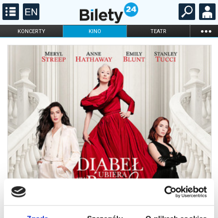
...
KONCERTY
KINO
TEATR
KABARET I
FILHARMONIA
OPERA I BALET
STAND-UP
DLA DZIECI
ONLINE
KARNETY