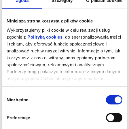
Zgoda
Szczegóły
O plikach cookies
Niniejsza strona korzysta z plików cookie
Wykorzystujemy pliki cookie w celu realizacji usług
zgodnie z
Polityką cookies
, do spersonalizowania treści
i reklam, aby oferować funkcje społecznościowe i
analizować ruch w naszej witrynie. Informacje o tym, jak
korzystasz z naszej witryny, udostępniamy partnerom
społecznościowym, reklamowym i analitycznym.
Partnerzy mogą połączyć te informacje z innymi danymi
otrzymanymi od Ciebie lub uzyskanymi podczas
Diabeł ubiera się u Prady 2
korzystania z ich usług.
Wybór
Niezbędne
zgody
Miranda Priestly powraca! Dwadzieścia lat po wydarzeniach, które
zdefiniowały świat mody i popkultury, kultowi bohaterowie znów
spotykają się na stylowych ulicach Nowego Jorku i w eleganckich
biurach magazynu Runway. Meryl Streep, Anne Hathaway, Emily
Preferencje
Blunt oraz Stanley Tucci ponownie wcielają się w swoje ikoniczne
role, przypominając, że w świecie mody władza, ambicja i
perfekcja wciąż mają najwyższą cenę.