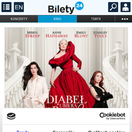
...
KONCERTY
KINO
TEATR
KABARET I
FILHARMONIA
OPERA I BALET
STAND-UP
DLA DZIECI
ONLINE
KARNETY