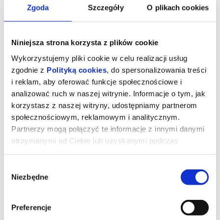
Zgoda
Szczegóły
O plikach cookies
Niniejsza strona korzysta z plików cookie
Wykorzystujemy pliki cookie w celu realizacji usług
zgodnie z
Polityką cookies
, do spersonalizowania treści
i reklam, aby oferować funkcje społecznościowe i
analizować ruch w naszej witrynie. Informacje o tym, jak
korzystasz z naszej witryny, udostępniamy partnerom
społecznościowym, reklamowym i analitycznym.
Partnerzy mogą połączyć te informacje z innymi danymi
Straszny film (napisy)
otrzymanymi od Ciebie lub uzyskanymi podczas
korzystania z ich usług.
Wybór
Dwadzieścia sześć lat po tym, jak udało im się uciec przed
Niezbędne
zgody
podejrzanie znajomym zamaskowanym zabójcą, stała ekipa z
serii STRASZNYCH FILMÓW znów znalazła się na celowniku
mordercy i żadna seria horrorów nie jest bezpieczna.
Preferencje
Bracia Wayans (Marlon i Shawn), Anna Faris i Regina Hall
ponownie łączą siły w filmie STRASZNY FILM gdzie wraz z