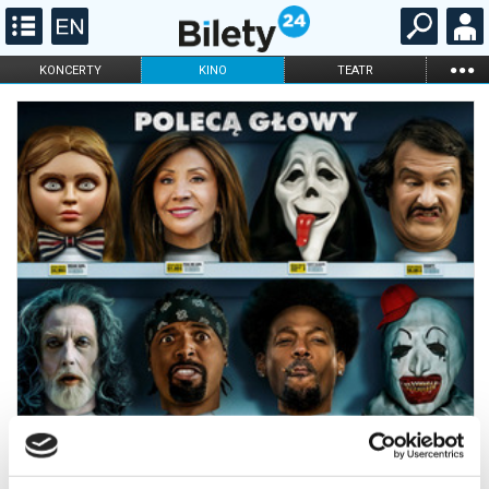
...
KONCERTY
KINO
TEATR
KABARET I
FILHARMONIA
OPERA I BALET
STAND-UP
DLA DZIECI
ONLINE
KARNETY