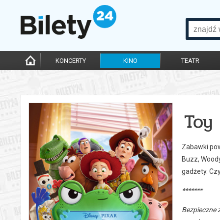
KONCERTY
KINO
TEATR
Toy 
Zabawki powr
Buzz, Woody,
gadżety. Cz
*******
Bezpieczne 