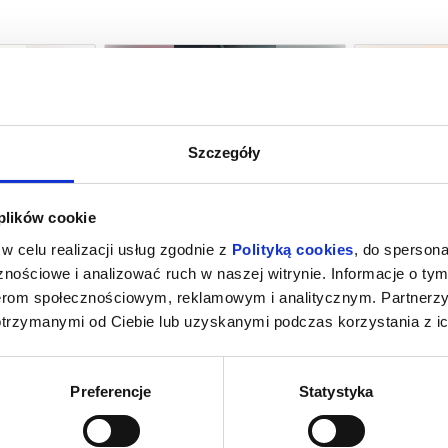
Szczegóły
IE MÓWIMY
SPIDER-MAN: CAŁKIEM NOWY DZIEŃ
HO
 plików cookie
(NAPISY)
k Mazowiecki
09.08.2026, Grodzisk Mazowiecki
09.08.2026
w celu realizacji usług zgodnie z
Polityką cookies
, do spersona
kup bilet
kup bilet
nościowe i analizować ruch w naszej witrynie. Informacje o tym
nerom społecznościowym, reklamowym i analitycznym. Partnerz
otrzymanymi od Ciebie lub uzyskanymi podczas korzystania z ic
Preferencje
Statystyka
INOZAURY
SPIDER-MAN: CAŁKIEM NOWY DZIEŃ
PSI PA