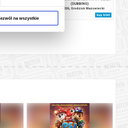
(DUBBING)
, Grodzisk Mazowiecki
12.08.2026, Grodzisk Mazowiecki
kup bilet
kup bilet
ezwól na wszystkie