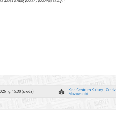
a adres e-mail, podany podczas zakupu.
Kino Centrum Kultury - Grodz
026 , g. 15:30
(środa)
Mazowiecki