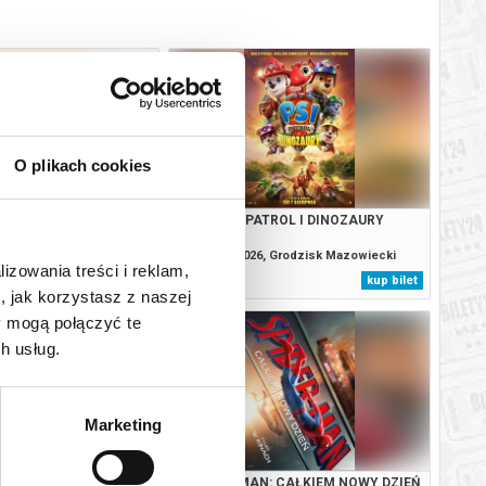
O plikach cookies
MO SAPIENS?
PSI PATROL I DINOZAURY
, Grodzisk Mazowiecki
10.08.2026, Grodzisk Mazowiecki
lizowania treści i reklam,
kup bilet
kup bilet
, jak korzystasz z naszej
y mogą połączyć te
h usług.
Marketing
TROL I DINOZAURY
SPIDER-MAN: CAŁKIEM NOWY DZIEŃ