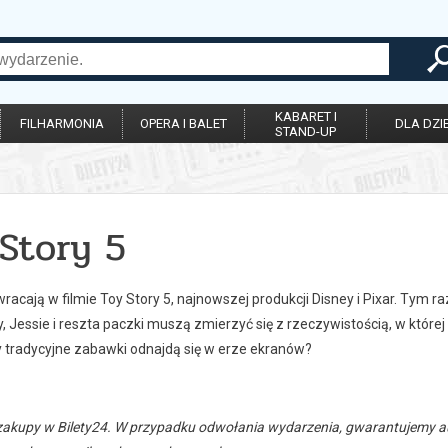
KABARET I
FILHARMONIA
OPERA I BALET
DLA DZIE
STAND-UP
Story 5
acają w filmie Toy Story 5, najnowszej produkcji Disney i Pixar. Tym 
 Jessie i reszta paczki muszą zmierzyć się z rzeczywistością, w której
y tradycyjne zabawki odnajdą się w erze ekranów?
zakupy w Bilety24. W przypadku odwołania wydarzenia, gwarantujemy