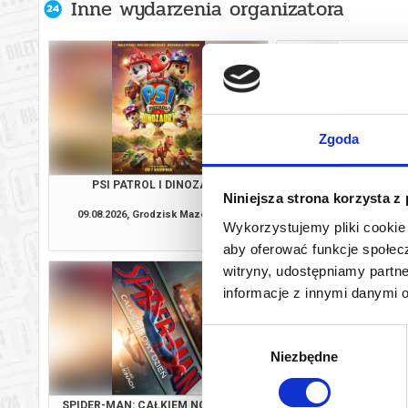
Inne wydarzenia organizatora
Zgoda
PSI PATROL I DINOZAURY
O CZYM SOBIE N
Niniejsza strona korzysta z
09.08.2026, Grodzisk Mazowiecki
09.08.2026, Grodzis
Wykorzystujemy pliki cookie 
kup bilet
aby oferować funkcje społecz
witryny, udostępniamy part
informacje z innymi danymi 
Wybór
Niezbędne
zgody
SPIDER-MAN: CAŁKIEM NOWY DZIEŃ
PSI PATROL I D