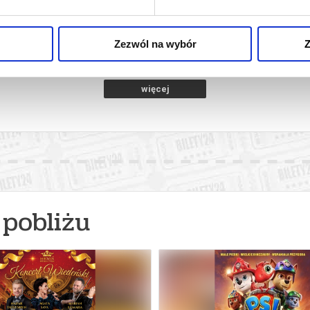
(NAPISY)
k Mazowiecki
11.08.2026, Grodzisk Mazowiecki
12.08.2026
kup bilet
kup bilet
Zezwól na wybór
Z
więcej
pobliżu