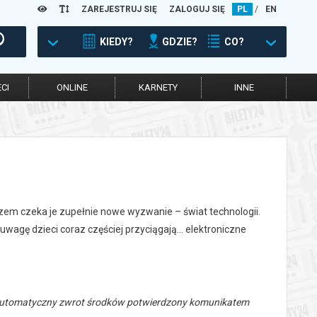
ZAREJESTRUJ SIĘ
ZALOGUJ SIĘ
PL
/
EN
KIEDY?
GDZIE?
CO?
CI
ONLINE
KARNETY
INNE
razem czeka je zupełnie nowe wyzwanie – świat technologii.
 uwagę dzieci coraz częściej przyciągają… elektroniczne
 automatyczny zwrot środków potwierdzony komunikatem