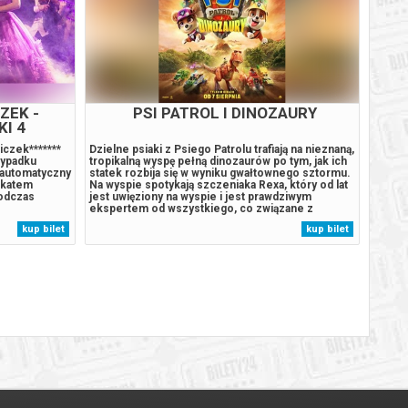
AURY
PSI PATROL I DINOZAURY
ją na nieznaną,
Dzielne psiaki z Psiego Patrolu trafiają na nieznaną,
Od wyd
tym, jak ich
tropikalną wyspę pełną dinozaurów po tym, jak ich
domu m
nego sztormu.
statek rozbija się w wyniku gwałtownego sztormu.
dorosł
 który od lat
Na wyspie spotykają szczeniaka Rexa, który od lat
przyjac
dziwym
jest uwięziony na wyspie i jest prawdziwym
i pami
zane z
ekspertem od wszystkiego, co związane z
każdeg
 się spod
pradawnymi gadami. Sytuacja wymyka się spod
przest
kup bilet
kup bilet
w, burmistrz
kontroli, gdy odwieczny rywal piesków, burmistrz
nie zn
Humdinger, zaczyna pozyskiwać...
nieust