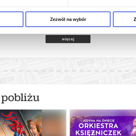
)
k Mazowiecki
09.08.2026, Grodzisk Mazowiecki
10.08.2026
kup bilet
kup bilet
Zezwól na wybór
Z
więcej
pobliżu