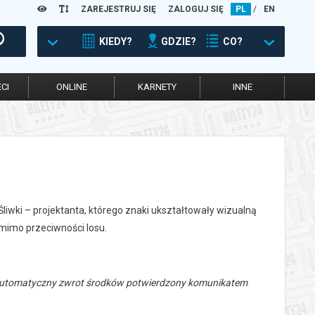
ZAREJESTRUJ SIĘ
ZALOGUJ SIĘ
PL
/
EN
KIEDY?
GDZIE?
CO?
CI
ONLINE
KARNETY
INNE
liwki – projektanta, którego znaki ukształtowały wizualną
 mimo przeciwności losu.
 automatyczny zwrot środków potwierdzony komunikatem