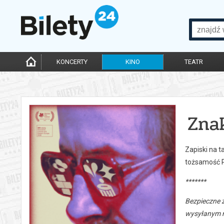
KONCERTY
KINO
TEATR
Znak
Zapiski na t
tożsamość Po
*******
Bezpieczne 
wysyłanym n