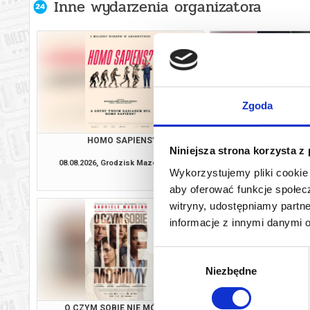
Inne wydarzenia organizatora
Zgoda
HOMO SAPIENS?
SPIDER-MAN: CAŁKIE
Niniejsza strona korzysta z
(DUBBIN
08.08.2026, Grodzisk Mazowiecki
08.08.2026, Grodzis
Wykorzystujemy pliki cookie 
kup bilet
aby oferować funkcje społecz
witryny, udostępniamy part
informacje z innymi danymi 
Wybór
Niezbędne
zgody
O CZYM SOBIE NIE MÓWIMY
SPIDER-MAN: CAŁKIE