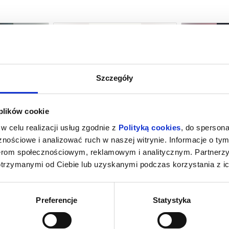
Szczegóły
M NOWY DZIEŃ
O CZYM SOBIE NIE MÓWIMY
SPIDER-MAN
 plików cookie
G)
k Mazowiecki
08.08.2026, Grodzisk Mazowiecki
08.08.2026
w celu realizacji usług zgodnie z
Polityką cookies
, do spersona
kup bilet
kup bilet
nościowe i analizować ruch w naszej witrynie. Informacje o tym
nerom społecznościowym, reklamowym i analitycznym. Partnerz
otrzymanymi od Ciebie lub uzyskanymi podczas korzystania z ic
Preferencje
Statystyka
M NOWY DZIEŃ
HOMO SAPIENS?
PSI PA