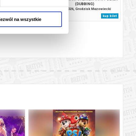
(DUBBING)
, Grodzisk Mazowiecki
10.08.2026, Grodzisk Mazowiecki
kup bilet
kup bilet
ezwól na wszystkie