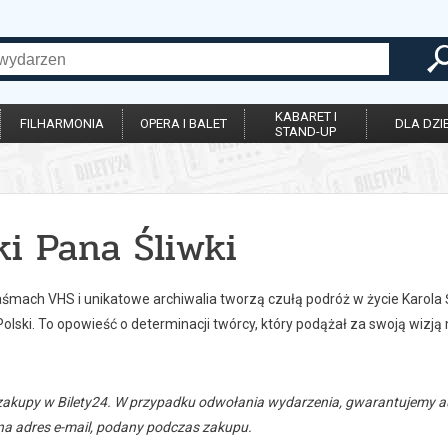
KABARET I
FILHARMONIA
OPERA I BALET
DLA DZIE
STAND-UP
i Pana Śliwki
aśmach VHS i unikatowe archiwalia tworzą czułą podróż w życie Karola Ś
lski. To opowieść o determinacji twórcy, który podążał za swoją wizją
zakupy w Bilety24. W przypadku odwołania wydarzenia, gwarantujemy
a adres e-mail, podany podczas zakupu.