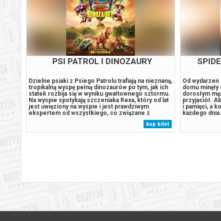
-
PSI PATROL I DINOZAURY
EDYTA
SCENARI
*****
Dzielne psiaki z Psiego Patrolu trafiają na nieznaną,
EDYTA GEPPER
tropikalną wyspę pełną dinozaurów po tym, jak ich
Piotra Loretz
atyczny
statek rozbija się w wyniku gwałtownego sztormu.
z wielką star
Na wyspie spotykają szczeniaka Rexa, który od lat
precyzyjnie 
jest uwięziony na wyspie i jest prawdziwym
okazją usłys
ekspertem od wszystkiego, co związane z
piosenki lite
pradawnymi gadami. Sytuacja wymyka się spod
odnajdujemy:
 bilet
kup bilet
kontroli, gdy odwieczny rywal piesków, burmistrz
Osiecką, Jac
Humdinger, zaczyna pozyskiwać...
Ficowskiego, 