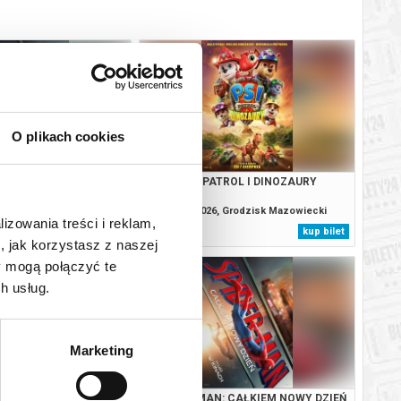
O plikach cookies
: CAŁKIEM NOWY DZIEŃ
PSI PATROL I DINOZAURY
(NAPISY)
, Grodzisk Mazowiecki
09.08.2026, Grodzisk Mazowiecki
lizowania treści i reklam,
kup bilet
kup bilet
, jak korzystasz z naszej
y mogą połączyć te
h usług.
Marketing
TROL I DINOZAURY
SPIDER-MAN: CAŁKIEM NOWY DZIEŃ