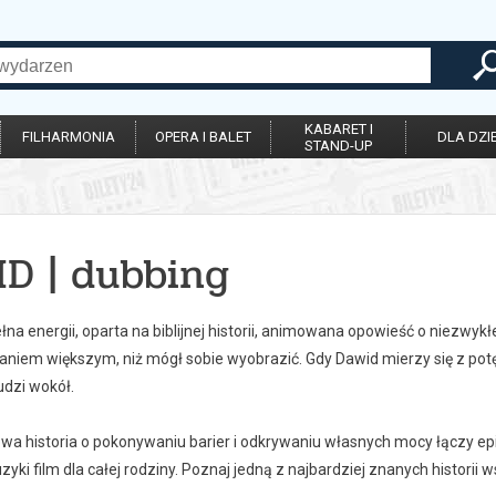
KABARET I
FILHARMONIA
OPERA I BALET
DLA DZIE
STAND-UP
ID | dubbing
ełna energii, oparta na biblijnej historii, animowana opowieść o niezwy
niem większym, niż mógł sobie wyobrazić. Gdy Dawid mierzy się z pot
udzi wokół.
wa historia o pokonywaniu barier i odkrywaniu własnych mocy łączy e
yki film dla całej rodziny. Poznaj jedną z najbardziej znanych historii