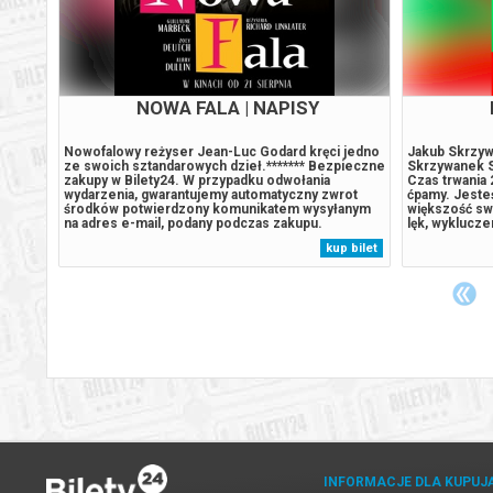
NOWA FALA | NAPISY
b
Nowofalowy reżyser Jean-Luc Godard kręci jedno
Jakub Skrzywa
a 21
ze swoich sztandarowych dzieł.******* Bezpieczne
Skrzywanek S
cy coś
zakupy w Bilety24. W przypadku odwołania
Czas trwania 
 przez
wydarzenia, gwarantujemy automatyczny zwrot
ćpamy. Jeste
mienie,
środków potwierdzony komunikatem wysyłanym
większość swo
na adres e-mail, podany podczas zakupu.
lęk, wyklucze
nie
relacji, któr
 bilet
kup bilet
że
nieszczęśliwi
odwaga, złoś
INFORMACJE DLA KUPUJ