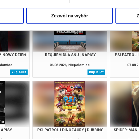
Zezwól na wybór
Z
 NOWY DZIEŃ |
REQUIEM DLA SNU | NAPISY
PSI PATROL 
Y
połomice
06.08.2026, Niepołomice
07.08.
kup bilet
kup bilet
NAPISY
PSI PATROL I DINOZAURY | DUBBING
SPIDER-MAN: