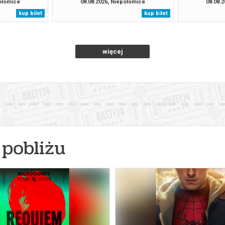
połomice
08.08.2026, Niepołomice
08.08.
kup bilet
kup bilet
więcej
pobliżu