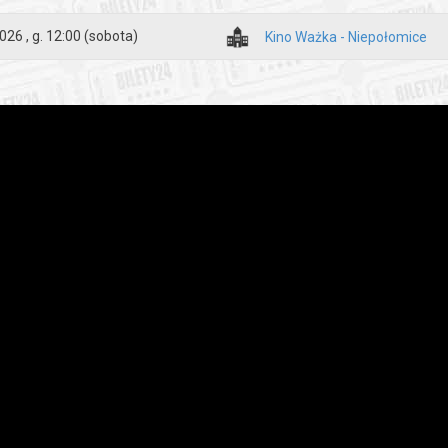
026 , g. 12:00
(sobota)
Kino Ważka - Niepołomice