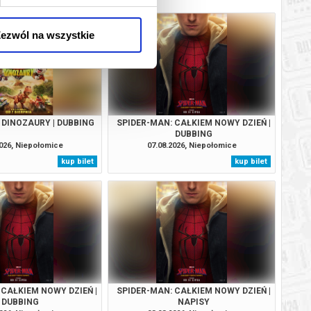
ezwól na wszystkie
I DINOZAURY | DUBBING
SPIDER-MAN: CAŁKIEM NOWY DZIEŃ |
DUBBING
2026, Niepołomice
07.08.2026, Niepołomice
kup bilet
kup bilet
 CAŁKIEM NOWY DZIEŃ |
SPIDER-MAN: CAŁKIEM NOWY DZIEŃ |
DUBBING
NAPISY