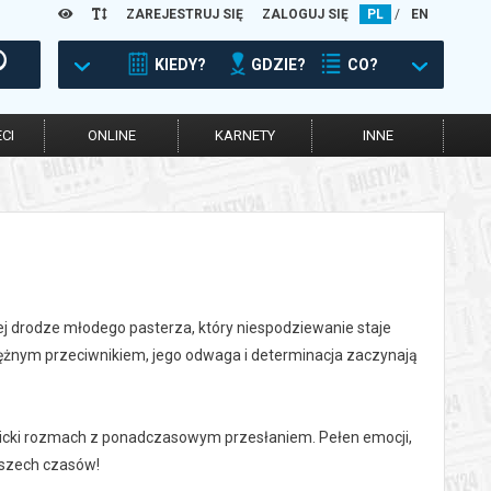
ZAREJESTRUJ SIĘ
ZALOGUJ SIĘ
PL
/
EN
KIEDY?
GDZIE?
CO?
CI
ONLINE
KARNETY
INNE
kłej drodze młodego pasterza, który niespodziewanie staje
ężnym przeciwnikiem, jego odwaga i determinacja zaczynają
picki rozmach z ponadczasowym przesłaniem. Pełen emocji,
 wszech czasów!