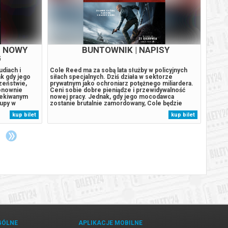
M NOWY
BUNTOWNIK | NAPISY
PSI
G
udiach i
Cole Reed ma za sobą lata służby w policyjnych
Podcza
k gdy jego
siłach specjalnych. Dziś działa w sektorze
rozbij
czeństwie,
prywatnym jako ochroniarz potężnego miliardera.
wyspie
ponownie
Ceni sobie dobre pieniądze i przewidywalność
szczen
czekiwanym
nowej pracy. Jednak, gdy jego mocodawca
stał s
kupy w
zostanie brutalnie zamordowany, Cole będzie
Humdin
arzenia,
musiał znów stanąć do walki z potężnym wrogiem.
lekkom
kup bilet
kup bilet
rodków
Ścigając zabójców trafi na trop międzynarodowego
wyspy
m na adres...
spisku handlarzy ludźmi, który sięga...
uśpion
GÓLNE
APLIKACJE MOBILNE