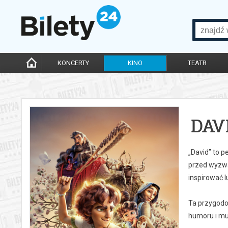
KONCERTY
KINO
TEATR
DAV
„David” to p
przed wyzwa
inspirować l
Ta przygodo
humoru i muz