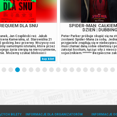
REQUIEM DLA SNU
SPIDER-MAN: CAŁKIE
DZIEŃ | DUBBIN
nek, Jan Czapliński reż. Jakub
Peter Parker próbuje skupić się na st
cena Kameralna, ul. Starowiślna 21
zostawić Spider-Mana za sobą. Jedna
2 godziny, bez przerwy. Wszyscy coś
przyjaciele znajdują się w niebezpie
śmy samotnymi istotami, które przez
musi złamać daną sobie obietnicę i 
jego życia cierpią na nierozumienie,
założyć kostium, łącząc siły z nieo
nie. Możemy szukać bliskości i
sojusznikiem.******* Bezpieczne za
e na końcu pokażą nam jak skrajnie
Bilety24. W przypadku odwołania wyd
kup bilet
 jesteśmy. Możemy się łudzić, że
gwarantujemy automatyczny zwrot ś
ć czy walka pomogą...
potwierdzony komunikatem wysyłany
ĄCYCH BILETY
INFORMACJE DLA ORGANIZATORÓW
INFORMACJE O