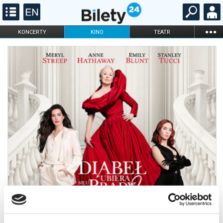
...
KONCERTY
KINO
TEATR
KABARET I
FILHARMONIA
OPERA I BALET
STAND-UP
DLA DZIECI
ONLINE
KARNETY