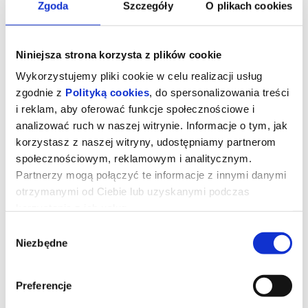
Zgoda
Szczegóły
O plikach cookies
Niniejsza strona korzysta z plików cookie
Wykorzystujemy pliki cookie w celu realizacji usług
zgodnie z
Polityką cookies
, do spersonalizowania treści
i reklam, aby oferować funkcje społecznościowe i
analizować ruch w naszej witrynie. Informacje o tym, jak
korzystasz z naszej witryny, udostępniamy partnerom
społecznościowym, reklamowym i analitycznym.
Partnerzy mogą połączyć te informacje z innymi danymi
otrzymanymi od Ciebie lub uzyskanymi podczas
DIABEŁ UBIERA SIĘ U PRADY 2 |
korzystania z ich usług.
Wybór
Niezbędne
Miranda Priestly powraca! Dwadzieścia lat po wydarzeniach, które
zgody
zdefiniowały świat mody i popkultury, kultowi bohaterowie znów
spotykają się na stylowych ulicach Nowego Jorku i w eleganckich
biurach magazynu
Runway
. Meryl Streep, Anne Hathaway, Emily
Blunt oraz Stanley Tucci ponownie wcielają się w swoje ikoniczne
Preferencje
role, przypominając, że w świecie mody władza, ambicja i
perfekcja wciąż mają najwyższą cenę.