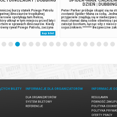
DZIEŃ | DUBBIN
niczej burzy statek Psiego Patrolu
Peter Parker próbuje skupić się na st
a pełnej dinozaurów tropikalnej
zostawić Spider-Mana za sobą. Jedna
terowie spotykają tam Reksa,
przyjaciele znajdują się w niebezpie
tóry utknął w tym miejscu przed laty i
musi złamać daną sobie obietnicę i 
pertem w sprawach dinozaurów. Kiedy
założyć kostium, łącząc siły z nieo
ówny rywal Psiego Patrolu, zaczyna
sojusznikiem.******* Bezpieczne za
 eksploatować zasoby naturalne
Bilety24. W przypadku odwołania wyd
kup bilet
owadza do wybuchu ogromnego,
gwarantujemy automatyczny zwrot ś
lat wulkanu. Psi Patrol...
potwierdzony komunikatem wysyłany
ĄCYCH BILETY
INFORMACJE DLA ORGANIZATORÓW
INFORMACJE O
DLA ORGANIZATORÓW
REGULAMIN
SYSTEM BILETOWY
PEWNOŚĆ ZAKUP
REFERENCJE
POLITYKA COOKIE
POLITYKA PRYWA
OFERTY PRACY