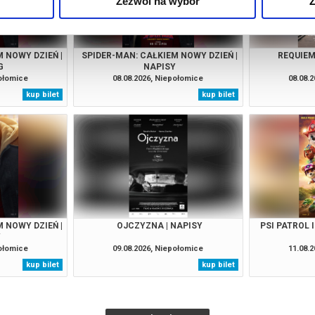
Zezwól na wybór
Z
 NOWY DZIEŃ |
SPIDER-MAN: CAŁKIEM NOWY DZIEŃ |
REQUIEM
G
NAPISY
połomice
08.08.2026, Niepołomice
08.08.
kup bilet
kup bilet
 NOWY DZIEŃ |
OJCZYZNA | NAPISY
PSI PATROL 
Y
połomice
09.08.2026, Niepołomice
11.08.
kup bilet
kup bilet