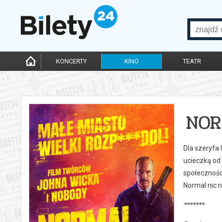
KONCERTY
KINO
TEATR
NOR
Dla szeryfa
ucieczką od
społecznośc
Normal nic ni
*******