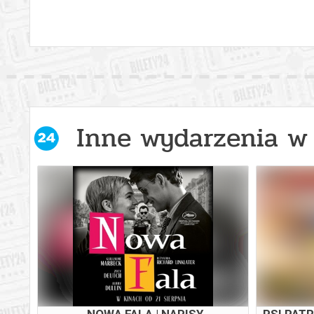
Inne wydarzenia w 
G
NOWA FALA | NAPISY
PSI PATR