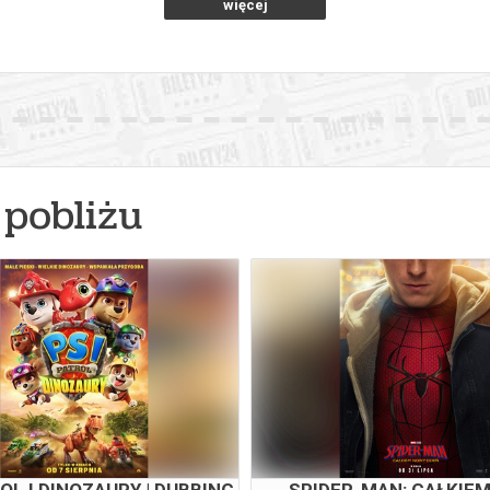
więcej
pobliżu
OL I DINOZAURY | DUBBING
SPIDER-MAN: CAŁKIE