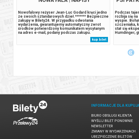
Nowofalowy reżyser Jean-Luc Godard kręci jedno
Podczas tajem
j
ze swoich sztandarowych dzieł.******* Bezpieczne
rozbija się n
we losy
zakupy w Bilety24. W przypadku odwołania
wyspie. Boha
dczas
wydarzenia, gwarantujemy automatyczny zwrot
szczeniaka, k
 pastwę
środków potwierdzony komunikatem wysyłanym
stał się eks
ado
na adres e-mail, podany podczas zakupu.
Humdinger, gł
ucząc
lekkomyślnie
 bilet
kup bilet
. Jego
wyspy, dopr
uśpionego od 
INFORMACJE DLA KUPUJ
BIURO OBSŁUGI KLIENTA
WYŚLIJ BILET PONOWNIE
NEWSLETTER
ZMIANY W WYDARZENIACH
UBEZPIECZENIE BILETÓW