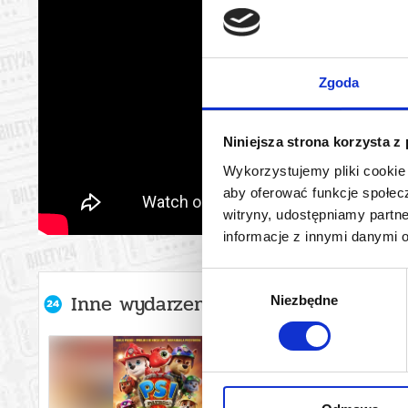
Zgoda
Niniejsza strona korzysta z
Wykorzystujemy pliki cookie 
aby oferować funkcje społecz
witryny, udostępniamy part
informacje z innymi danymi 
Wybór
Inne wydarzenia organizatora
Niezbędne
zgody