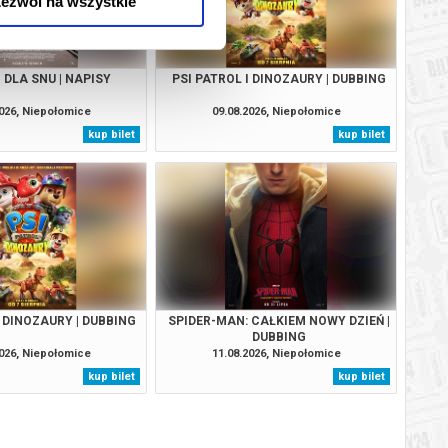
ezwól na wszystkie
 DLA SNU | NAPISY
PSI PATROL I DINOZAURY | DUBBING
2026, Niepołomice
09.08.2026, Niepołomice
kup bilet
kup bilet
I DINOZAURY | DUBBING
SPIDER-MAN: CAŁKIEM NOWY DZIEŃ |
DUBBING
2026, Niepołomice
11.08.2026, Niepołomice
kup bilet
kup bilet