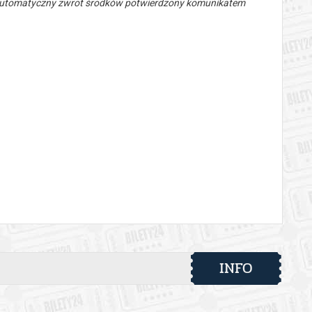
 automatyczny zwrot środków potwierdzony komunikatem
INFO