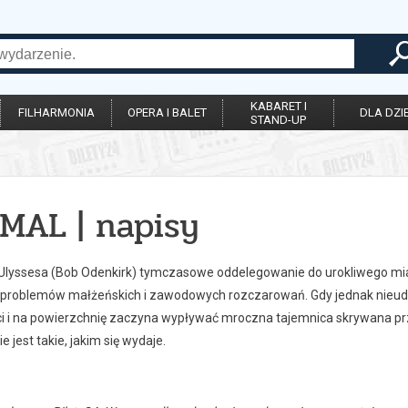
KABARET I
FILHARMONIA
OPERA I BALET
DLA DZIE
STAND-UP
MAL | napisy
 Ulyssesa (Bob Odenkirk) tymczasowe oddelegowanie do urokliwego m
 problemów małżeńskich i zawodowych rozczarowań. Gdy jednak nieuda
i i na powierzchnię zaczyna wypływać mroczna tajemnica skrywana prz
e jest takie, jakim się wydaje.