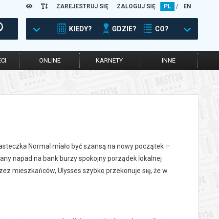
ZAREJESTRUJ SIĘ
ZALOGUJ SIĘ
PL
/
EN
KIEDY?
GDZIE?
CO?
CI
ONLINE
KARNETY
INNE
iasteczka Normal miało być szansą na nowy początek —
ny napad na bank burzy spokojny porządek lokalnej
ez mieszkańców, Ulysses szybko przekonuje się, że w