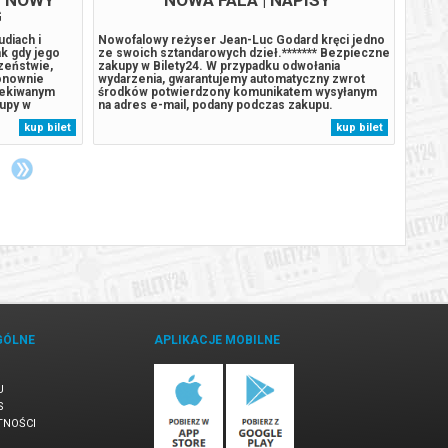
G
udiach i
Nowofalowy reżyser Jean-Luc Godard kręci jedno
Podcza
k gdy jego
ze swoich sztandarowych dzieł.******* Bezpieczne
rozbij
czeństwie,
zakupy w Bilety24. W przypadku odwołania
wyspie
ponownie
wydarzenia, gwarantujemy automatyczny zwrot
szczen
czekiwanym
środków potwierdzony komunikatem wysyłanym
stał s
kupy w
na adres e-mail, podany podczas zakupu.
Humdin
arzenia,
lekkom
kup bilet
kup bilet
rodków
wyspy
m na adres...
uśpion
GÓLNE
APLIKACJE MOBILNE
U
S
TNOŚCI