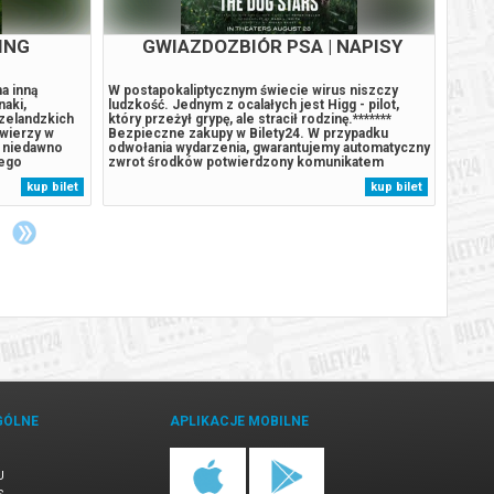
ING
GWIAZDOZBIÓR PSA | NAPISY
PSI
a inną
W postapokaliptycznym świecie wirus niszczy
Podcza
naki,
ludzkość. Jednym z ocalałych jest Higg - pilot,
rozbij
zelandzkich
który przeżył grypę, ale stracił rodzinę.*******
wyspie
 wierzy w
Bezpieczne zakupy w Bilety24. W przypadku
szczen
y niedawno
odwołania wydarzenia, gwarantujemy automatyczny
stał s
jego
zwrot środków potwierdzony komunikatem
Humdin
. Z kolei
wysyłanym na adres e-mail, podany podczas
lekkom
kup bilet
kup bilet
bić górę,
zakupu.
wyspy
uśpion
GÓLNE
APLIKACJE MOBILNE
U