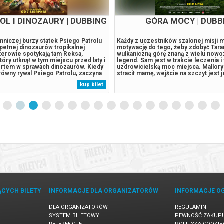
OL I DINOZAURY | DUBBING
GÓRA MOCY | DUBB
niczej burzy statek Psiego Patrolu
Każdy z uczestników szalonej misji m
a pełnej dinozaurów tropikalnej
motywację do tego, żeby zdobyć Tara
terowie spotykają tam Reksa,
wulkaniczną górę znaną z wielu nowo
tóry utknął w tym miejscu przed laty i
legend. Sam jest w trakcie leczenia i
pertem w sprawach dinozaurów. Kiedy
uzdrowicielską moc miejsca. Mallor
ówny rywal Psiego Patrolu, zaczyna
stracił mamę, wejście na szczyt jest 
 eksploatować zasoby naturalne
rodzinnym, niespełnionym marzeniem
kup bilet
owadza do wybuchu ogromnego,
Maorys Bronco od zawsze chciał pod
lat wulkanu. Psi Patrol...
którą jego przodkowie darzą wielkim
szacunkiem....
ĄCYCH BILETY
INFORMACJE DLA ORGANIZATORÓW
INFORMACJE O
DLA ORGANIZATORÓW
REGULAMIN
SYSTEM BILETOWY
PEWNOŚĆ ZAKUP