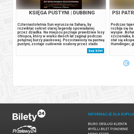
BBING
KSIĘGA PUSTYNI | DUBBING
PSI PATR
trolu
Czternastoletnia Sun wyrusza na Saharę, by
Podczas tajem
rozwikłać sekret starej legendy opowiadanej
rozbija się n
przez dziadka. Na miejscu poznaje prawdziwe losy
wyspie. Boha
 laty i
chłopca, który w wieku dwóch lat zaginął podczas
szczeniaka, k
 Kiedy
potężnej burzy piaskowej. Pozostawiony na pastwę
stał się eks
czyna
pustyni, zostaje cudownie ocalony przez stado
Humdinger, gł
e
strusi. Spędza z nimi następne dziesięć lat, ucząc
lekkomyślnie
 bilet
kup bilet
,
się jak przetrwać i dorastając z dala od ludzi. Jego
wyspy, dopr
najlepszym przyjacielem...
uśpionego od 
INFORMACJE DLA KUPUJ
BIURO OBSŁUGI KLIENTA
WYŚLIJ BILET PONOWNIE