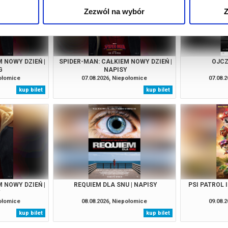
Zezwól na wybór
Z
 NOWY DZIEŃ |
SPIDER-MAN: CAŁKIEM NOWY DZIEŃ |
OJCZ
G
NAPISY
połomice
07.08.2026, Niepołomice
07.08.
kup bilet
kup bilet
 NOWY DZIEŃ |
REQUIEM DLA SNU | NAPISY
PSI PATROL 
Y
połomice
08.08.2026, Niepołomice
09.08.
kup bilet
kup bilet