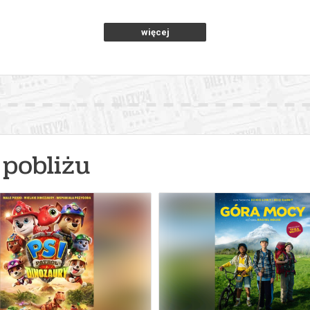
więcej
pobliżu