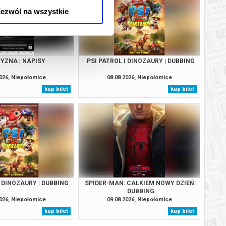
ezwól na wszystkie
YZNA | NAPISY
PSI PATROL I DINOZAURY | DUBBING
2026, Niepołomice
08.08.2026, Niepołomice
kup bilet
kup bilet
I DINOZAURY | DUBBING
SPIDER-MAN: CAŁKIEM NOWY DZIEŃ |
DUBBING
2026, Niepołomice
09.08.2026, Niepołomice
kup bilet
kup bilet