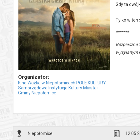
Gdy ta dwójk
Tylko w ten
*******
Bezpieczne 
wysyłanym n
Organizator:
Kino Ważka w Niepołomicach POLE KULTURY
Samorządowa Instytucja Kultury Miasta i
Gminy Niepołomice
Niepołomice
12.05.2