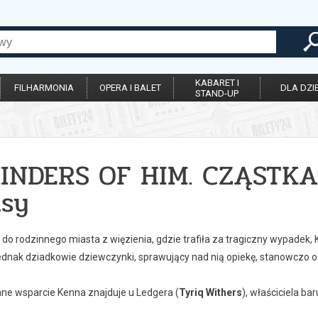
KABARET I
FILHARMONIA
OPERA I BALET
DLA DZIE
STAND-UP
INDERS OF HIM. CZĄSTKA
isy
do rodzinnego miasta z więzienia, gdzie trafiła za tragiczny wypadek, 
ednak dziadkowie dziewczynki, sprawujący nad nią opiekę, stanowczo 
ne wsparcie Kenna znajduje u Ledgera (
Tyriq Withers
), właściciela ba