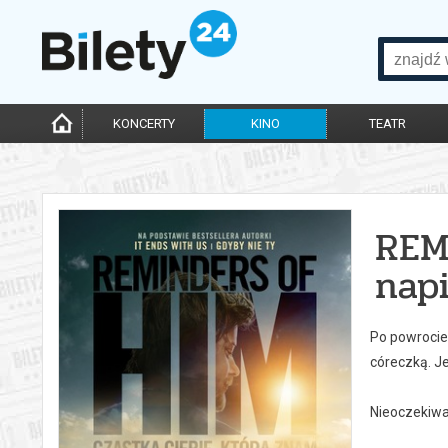
KONCERTY
KINO
TEATR
REM
nap
Po powrocie 
córeczką. J
Nieoczekiwa