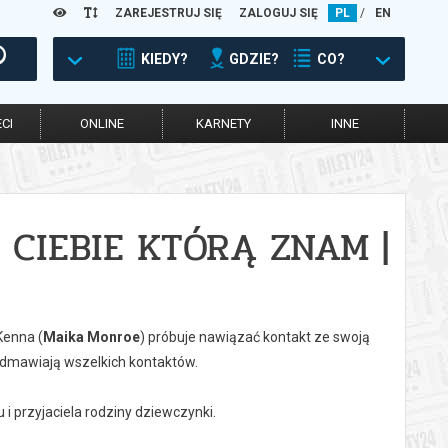
ZAREJESTRUJ SIĘ
ZALOGUJ SIĘ
PL
/
EN
KIEDY?
GDZIE?
CO?
CI
ONLINE
KARNETY
INNE
 CIEBIE KTÓRĄ ZNAM |
Kenna (
Maika Monroe
) próbuje nawiązać kontakt ze swoją
odmawiają wszelkich kontaktów.
ru i przyjaciela rodziny dziewczynki.