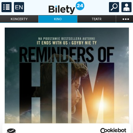
...
KONCERTY
KINO
TEATR
KABARET I
FILHARMONIA
OPERA I BALET
STAND-UP
DLA DZIECI
ONLINE
KARNETY