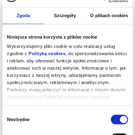
Zgoda
Szczegóły
O plikach cookies
Niniejsza strona korzysta z plików cookie
Wykorzystujemy pliki cookie w celu realizacji usług
zgodnie z
Polityką cookies
, do spersonalizowania treści
i reklam, aby oferować funkcje społecznościowe i
analizować ruch w naszej witrynie. Informacje o tym, jak
korzystasz z naszej witryny, udostępniamy partnerom
społecznościowym, reklamowym i analitycznym.
Partnerzy mogą połączyć te informacje z innymi danymi
otrzymanymi od Ciebie lub uzyskanymi podczas
REMINDERS OF HIM. CZĄSTKA
korzystania z ich usług.
CIEBIE KTÓRĄ ZNAM | napisy
Wybór
Niezbędne
zgody
Po powrocie do rodzinnego miasta z więzienia, gdzie trafiła za