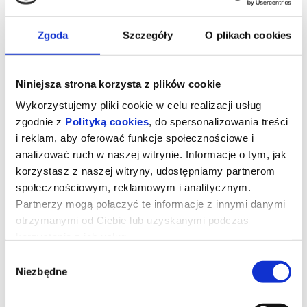
Zgoda
Szczegóły
O plikach cookies
Niniejsza strona korzysta z plików cookie
Wykorzystujemy pliki cookie w celu realizacji usług
zgodnie z
Polityką cookies
, do spersonalizowania treści
i reklam, aby oferować funkcje społecznościowe i
analizować ruch w naszej witrynie. Informacje o tym, jak
korzystasz z naszej witryny, udostępniamy partnerom
społecznościowym, reklamowym i analitycznym.
Partnerzy mogą połączyć te informacje z innymi danymi
otrzymanymi od Ciebie lub uzyskanymi podczas
REMINDERS OF HIM. CZĄSTKA
korzystania z ich usług.
CIEBIE KTÓRĄ ZNAM | napisy
Wybór
Niezbędne
zgody
Po powrocie do rodzinnego miasta z więzienia, gdzie trafiła za