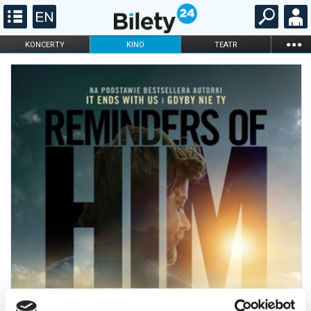
...
KONCERTY
KINO
TEATR
KABARET I
FILHARMONIA
OPERA I BALET
STAND-UP
DLA DZIECI
ONLINE
KARNETY