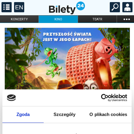
...
KONCERTY
KINO
TEATR
KABARET I
FILHARMONIA
OPERA I BALET
STAND-UP
DLA DZIECI
ONLINE
KARNETY
Zgoda
Szczegóły
O plikach cookies