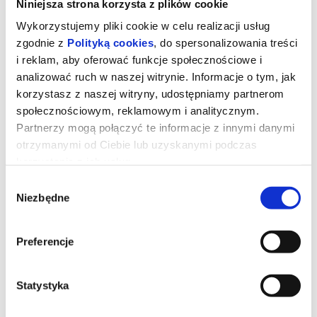
Niniejsza strona korzysta z plików cookie
Wykorzystujemy pliki cookie w celu realizacji usług
zgodnie z
Polityką cookies
, do spersonalizowania treści
i reklam, aby oferować funkcje społecznościowe i
analizować ruch w naszej witrynie. Informacje o tym, jak
korzystasz z naszej witryny, udostępniamy partnerom
społecznościowym, reklamowym i analitycznym.
Partnerzy mogą połączyć te informacje z innymi danymi
Kurozając i świątynia Świstaka
otrzymanymi od Ciebie lub uzyskanymi podczas
korzystania z ich usług.
Wybór
Gdy wyjątkowy pół kurczak, pół zając odkrywa, że nie jest sam i
Niezbędne
zgody
ma siostrę, a cały gatunek kurozająców potrzebuje ratunku,
wyrusza w ryzykowną podróż do legendarnej Świątyni Świstaka.
Tylko ukryta tam moc może odmienić ich los. Przed nim
niebezpieczna droga, przeciwnicy gotowi na wszystko i decyzja,
Preferencje
która będzie wymagała prawdziwej odwagi. Na szczęście nie jest
sam: towarzyszą mu wierni przyjaciele - nieco sarkastyczny żółw i
przebojowa skunksica. To pełna przygód i humoru opowieść o
rodzinie, przyjaźni i sile bycia sobą.
Statystyka
*******
Bezpieczne zakupy w Bilety24. W przypadku odwołania