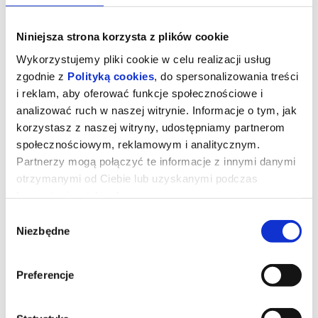
Niniejsza strona korzysta z plików cookie
Wykorzystujemy pliki cookie w celu realizacji usług
zgodnie z
Polityką cookies
, do spersonalizowania treści
i reklam, aby oferować funkcje społecznościowe i
analizować ruch w naszej witrynie. Informacje o tym, jak
korzystasz z naszej witryny, udostępniamy partnerom
społecznościowym, reklamowym i analitycznym.
Partnerzy mogą połączyć te informacje z innymi danymi
otrzymanymi od Ciebie lub uzyskanymi podczas
korzystania z ich usług.
PUCIO
Wybór
Niezbędne
zgody
Pucio razem ze swoją rodziną odkrywa świat! Każdy dzień to
nowe przygody – wspólne gotowanie konfitury, malowanie
rodzinnego portretu, a nawet… spływ kajakowy i biwak we
Preferencje
własnym salonie! Gdy przychodzi pora kąpieli, Puciowi i Bobo
towarzystwa dotrzymuje wesoły zabawkowy krokodyl, który
również pilnie potrzebuje się wykąpać! Pucio uczy się dzielić z
innymi, nawiązywać nowe przyjaźnie i radzić sobie z nudą w