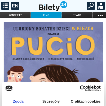
...
KONCERTY
KINO
TEATR
KABARET I
FILHARMONIA
OPERA I BALET
STAND-UP
DLA DZIECI
ONLINE
KARNETY
Zgoda
Szczegóły
O plikach cookies