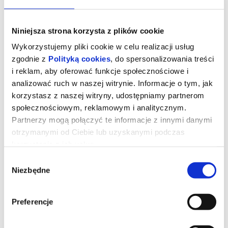
Niniejsza strona korzysta z plików cookie
Wykorzystujemy pliki cookie w celu realizacji usług
zgodnie z
Polityką cookies
, do spersonalizowania treści
i reklam, aby oferować funkcje społecznościowe i
analizować ruch w naszej witrynie. Informacje o tym, jak
korzystasz z naszej witryny, udostępniamy partnerom
społecznościowym, reklamowym i analitycznym.
Partnerzy mogą połączyć te informacje z innymi danymi
otrzymanymi od Ciebie lub uzyskanymi podczas
korzystania z ich usług.
Straszny film
Wybór
Niezbędne
zgody
Dwadzieścia sześć lat po tym, jak udało im się ujść z życiem przed
zamaskowanym zabójcą przypominającym Ghostface’a,
Preferencje
legendarna czwórka ponownie staje się celem tajemniczego
mordercy. Cindy, Brenda, Ray i Shorty muszą jeszcze raz połączyć
siły, gdy wokół nich zaczynają mnożyć się kolejne absurdalne i
krwawe sytuacje.Film w satyryczny sposób wyśmiewa