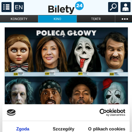
...
KONCERTY
KINO
TEATR
KABARET I
FILHARMONIA
OPERA I BALET
STAND-UP
DLA DZIECI
ONLINE
KARNETY
Zgoda
Szczegóły
O plikach cookies