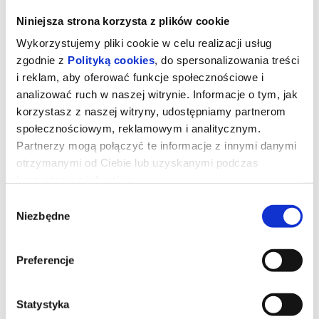
Niniejsza strona korzysta z plików cookie
Wykorzystujemy pliki cookie w celu realizacji usług
zgodnie z
Polityką cookies
, do spersonalizowania treści
i reklam, aby oferować funkcje społecznościowe i
analizować ruch w naszej witrynie. Informacje o tym, jak
korzystasz z naszej witryny, udostępniamy partnerom
społecznościowym, reklamowym i analitycznym.
Partnerzy mogą połączyć te informacje z innymi danymi
otrzymanymi od Ciebie lub uzyskanymi podczas
korzystania z ich usług.
GWIEZDNE WOJNY : MANDALORIAN
Wybór
Niezbędne
zgody
I GROGU 2D DUBBING
Preferencje
Złowrogie Imperium upadło, a imperialni watażkowie wciąż są
rozproszeni po całej galaktyce. Nowo powstała Nowa Republika,
która stara się chronić wszystko, o co walczyła Rebelia, zwraca się
o pomoc do legendarnego mandaloriańskiego łowcy nagród, Dina
Statystyka
Djarina, i jego młodego ucznia, Grogu.