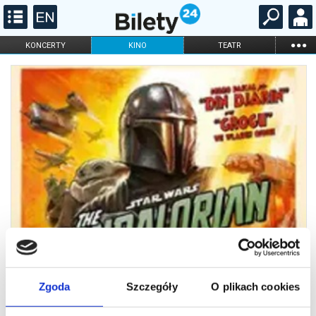
...
KONCERTY
KINO
TEATR
KABARET I
FILHARMONIA
OPERA I BALET
STAND-UP
DLA DZIECI
ONLINE
KARNETY
Zgoda
Szczegóły
O plikach cookies