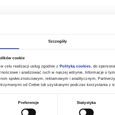
Szczegóły
A
SPIDER-MAN : CAŁKIEM NOWY DZIEŃ
SPIDER-MAN 
 plików cookie
2D DUBBING
iercie
08.08.2026, Zawiercie
08.08
w celu realizacji usług zgodnie z
Polityką cookies
, do spersona
kup bilet
kup bilet
nościowe i analizować ruch w naszej witrynie. Informacje o tym
nerom społecznościowym, reklamowym i analitycznym. Partnerz
otrzymanymi od Ciebie lub uzyskanymi podczas korzystania z ic
Preferencje
Statystyka