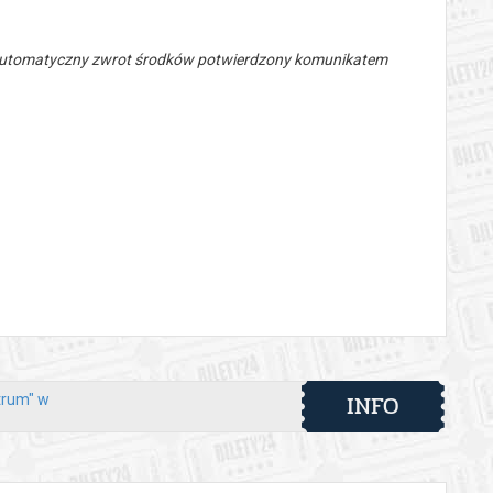
 automatyczny zwrot środków potwierdzony komunikatem
INFO
trum" w