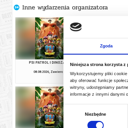
Inne wydarzenia organizatora
Zgoda
PSI PATROL I DINOZAURY
VAIAN
Niniejsza strona korzysta z
08.08.2026, Zawiercie
08.08.2026, Zaw
Wykorzystujemy pliki cookie 
kup bilet
aby oferować funkcje społecz
witryny, udostępniamy part
informacje z innymi danymi 
Wybór
Niezbędne
zgody