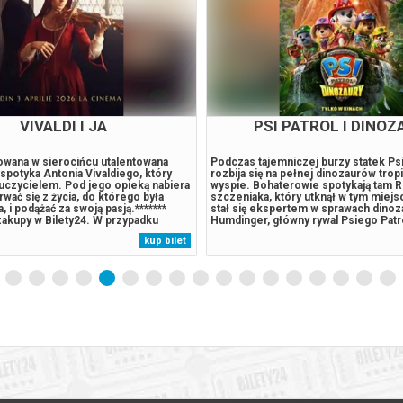
VIVALDI I JA
PSI PATROL I DINOZ
howana w sierocińcu utalentowana
Podczas tajemniczej burzy statek Ps
spotyka Antonia Vivaldiego, który
rozbija się na pełnej dinozaurów trop
auczycielem. Pod jego opieką nabiera
wyspie. Bohaterowie spotykają tam R
rwać się z życia, do którego była
szczeniaka, który utknął w tym miejsc
 i podążać za swoją pasją.*******
stał się ekspertem w sprawach dinoz
akupy w Bilety24. W przypadku
Humdinger, główny rywal Psiego Patr
darzenia, gwarantujemy automatyczny
lekkomyślnie eksploatować zasoby n
kup bilet
ów potwierdzony komunikatem
wyspy, doprowadza do wybuchu ogr
adres e-mail, podany...
uśpionego od lat wulkanu. Psi Patrol..