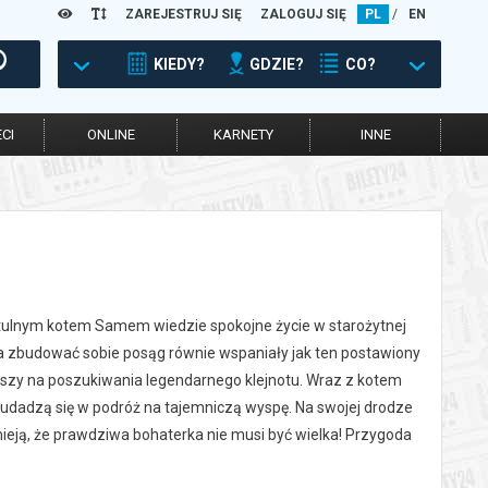
ZAREJESTRUJ SIĘ
ZALOGUJ SIĘ
PL
/
EN
KIEDY?
GDZIE?
CO?
CI
ONLINE
KARNETY
INNE
potulnym kotem Samem wiedzie spokojne życie w starożytnej
a zbudować sobie posąg równie wspaniały jak ten postawiony
szy na poszukiwania legendarnego klejnotu. Wraz z kotem
dadzą się w podróż na tajemniczą wyspę. Na swojej drodze
ieją, że prawdziwa bohaterka nie musi być wielka! Przygoda