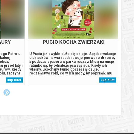
AURY
PUCIO KOCHA ZWIERZAKI
iego Patrolu
U Pucia jak zwykle dużo się dzieje. Spędza wakacje
Owen i
ikalnej
u dziadków na wsi i sadzi swoje pierwsze drzewo,
jedyny
eksa,
a podczas spaceru w parku rusza z Misią na misję
czegoś
u przed laty i
ratunkową, by odnaleźć psa sąsiada. Kiedy ich
poznaj
aurów. Kiedy
własny, ukochany Funio gorzej się czuje,
ale se
olu, zaczyna
rodzeństwo robi, co w ich mocy, by poprawić mu
akcji 
aturalne
humor. Wygląda jednak na to, że czas odwiedzić
odkryw
kup bilet
kup bilet
omnego,
weterynarza! Emocji nie zabraknie również w
bliżej
.
przedszkolu: Pucio pomoże nowej...
w Bile