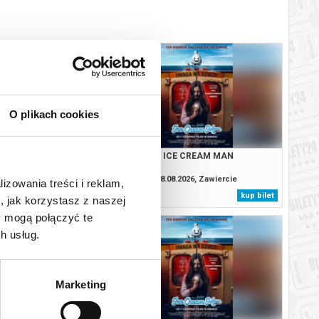
O plikach cookies
: CAŁKIEM NOWY DZIEŃ
ICE CREAM MAN
2D DUBBING
.2026, Zawiercie
08.08.2026, Zawiercie
lizowania treści i reklam,
kup bilet
kup bilet
, jak korzystasz z naszej
y mogą połączyć te
h usług.
Marketing