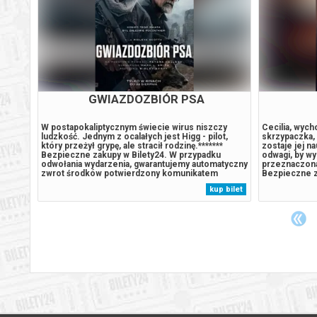
GWIAZDOZBIÓR PSA
trolu
W postapokaliptycznym świecie wirus niszczy
Cecilia, wyc
ludzkość. Jednym z ocalałych jest Higg - pilot,
skrzypaczka, 
który przeżył grypę, ale stracił rodzinę.*******
zostaje jej n
 laty i
Bezpieczne zakupy w Bilety24. W przypadku
odwagi, by wy
 Kiedy
odwołania wydarzenia, gwarantujemy automatyczny
przeznaczona,
czyna
zwrot środków potwierdzony komunikatem
Bezpieczne z
e
wysyłanym na adres e-mail, podany podczas
odwołania wy
 bilet
kup bilet
,
zakupu.
zwrot środk
wysyłanym na 