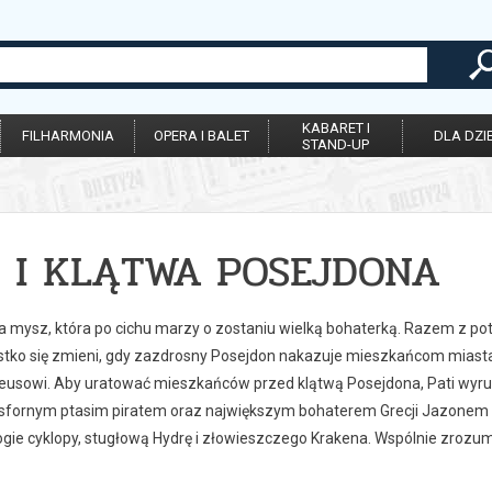
KABARET I
FILHARMONIA
OPERA I BALET
DLA DZIE
STAND-UP
I I KLĄTWA POSEJDONA
tra mysz, która po cichu marzy o zostaniu wielką bohaterką. Razem z 
ystko się zmieni, gdy zazdrosny Posejdon nakazuje mieszkańcom miast
Zeusowi. Aby uratować mieszkańców przed klątwą Posejdona, Pati wyru
fornym ptasim piratem oraz największym bohaterem Grecji Jazonem u
ogie cyklopy, stugłową Hydrę i złowieszczego Krakena. Wspólnie zrozum