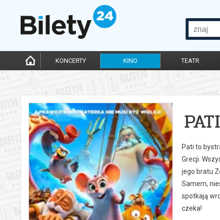
KONCERTY
KINO
TEATR
PAT
Pati to bys
Grecji. Wsz
jego bratu 
Samem, nies
spotkają wr
czeka!