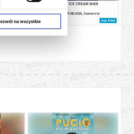
: CAŁKIEM NOWY DZIEŃ
ICE CREAM MAN
2D DUBBING
.2026, Zawiercie
09.08.2026, Zawiercie
kup bilet
kup bilet
ezwól na wszystkie