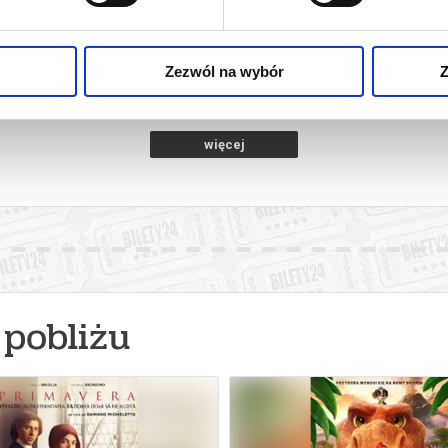
A
SPIDER-MAN : CAŁKIEM NOWY DZIEŃ
SPIDER-MAN 
2D DUBBING
iercie
09.08.2026, Zawiercie
09.08
kup bilet
kup bilet
Zezwól na wybór
Z
więcej
pobliżu