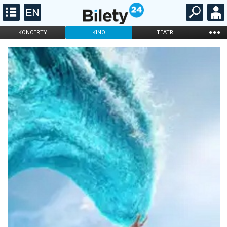
...
KONCERTY
KINO
TEATR
KABARET I
FILHARMONIA
OPERA I BALET
STAND-UP
DLA DZIECI
ONLINE
KARNETY