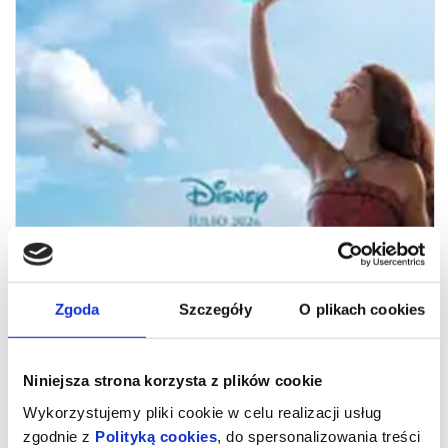
VAIANA
Zgoda
Szczegóły
O plikach cookies
"Vaiana" to film aktorski wytwórni Disney będący reinterpretacją
nominowanego do Oscara animowanego hitu pod tym samym
Niniejsza strona korzysta z plików cookie
tytułem. Opowiada o przygodach dziewczyny, która na wezwanie
Oceanu po raz pierwszy opuszcza rodzinną wyspę Motonui i udaje
Wykorzystujemy pliki cookie w celu realizacji usług
się w niezapomnianą podróż, by ratować swoje plemię.
Reżyserem filmu jest Thomas Kail ("Hamilton") uhonorowany
zgodnie z
Polityką cookies
, do spersonalizowania treści
nagrodami Emmy i Tony.