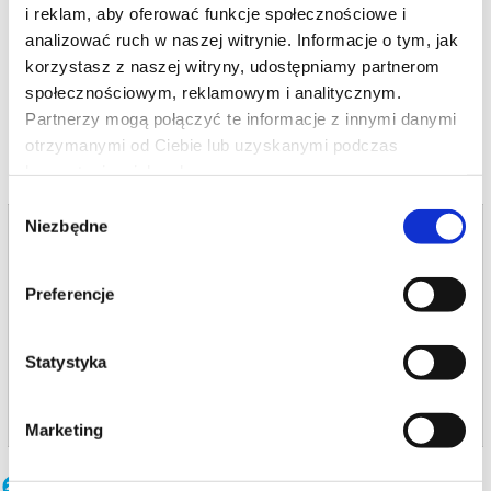
i reklam, aby oferować funkcje społecznościowe i
*******
analizować ruch w naszej witrynie. Informacje o tym, jak
Bezpieczne zakupy w Bilety24. W przypadku odwołania
korzystasz z naszej witryny, udostępniamy partnerom
wydarzenia, gwarantujemy automatyczny zwrot środków
potwierdzony komunikatem wysyłanym na adres e-mail, podany
społecznościowym, reklamowym i analitycznym.
podczas zakupu.
Partnerzy mogą połączyć te informacje z innymi danymi
otrzymanymi od Ciebie lub uzyskanymi podczas
korzystania z ich usług.
Wybór
Niezbędne
Bilety na termin:
zgody
10.07.2026 , g. 11:05 (piątek)
10.07.2026 , g. 11:05
Preferencje
Zawiercie
Miejski Ośrodek Kultury "Centrum"...
Statystyka
info
Marketing
Inne terminy