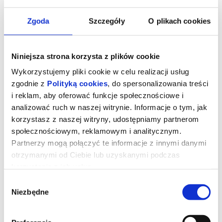
Zgoda
Szczegóły
O plikach cookies
Niniejsza strona korzysta z plików cookie
Wykorzystujemy pliki cookie w celu realizacji usług
zgodnie z
Polityką cookies
, do spersonalizowania treści
i reklam, aby oferować funkcje społecznościowe i
analizować ruch w naszej witrynie. Informacje o tym, jak
korzystasz z naszej witryny, udostępniamy partnerom
społecznościowym, reklamowym i analitycznym.
KUROZAJĄC I ŚWIĄTYNIA
Partnerzy mogą połączyć te informacje z innymi danymi
ŚWISTAKA 2D DUBBING
otrzymanymi od Ciebie lub uzyskanymi podczas
korzystania z ich usług.
Wybór
UWAGA!W zwiąku z rozbudową Kina "Łydynia" tymczasowa sala
Niezbędne
zgody
kinowa znajduje się w szkole TWP ul. Kraszewskiego 8A
Gdy wyjątkowy pół kurczak, pół zając odkrywa, że nie jest sam i
ma siostrę, a cały gatunek kurozająców potrzebuje ratunku,