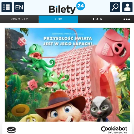
...
KONCERTY
KINO
TEATR
KABARET I
FILHARMONIA
OPERA I BALET
STAND-UP
DLA DZIECI
ONLINE
KARNETY