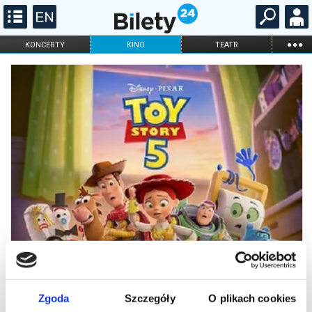
...
KONCERTY
KINO
TEATR
KABARET I
FILHARMONIA
OPERA I BALET
STAND-UP
DLA DZIECI
ONLINE
KARNETY
Zgoda
Szczegóły
O plikach cookies