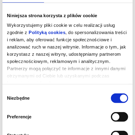
Niniejsza strona korzysta z plików cookie
Wykorzystujemy pliki cookie w celu realizacji usług
zgodnie z
Polityką cookies
, do spersonalizowania treści
i reklam, aby oferować funkcje społecznościowe i
analizować ruch w naszej witrynie. Informacje o tym, jak
korzystasz z naszej witryny, udostępniamy partnerom
społecznościowym, reklamowym i analitycznym.
Partnerzy mogą połączyć te informacje z innymi danymi
otrzymanymi od Ciebie lub uzyskanymi podczas
korzystania z ich usług.
TOY STORY 5 2D DUBBING
Wybór
Niezbędne
zgody
UWAGA!W zwiąku z rozbudową Kina "Łydynia" tymczasowa sala
kinowa znajduje się w szkole TWP ul. Kraszewskiego 8A
Preferencje
Kowboj Chudy wraz z przyjaciółmi mierzy się z nową technologią
popularną wśród dzieci.
Produkcja: USA