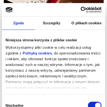
Zgoda
Szczegóły
O plikach cookies
Niniejsza strona korzysta z plików cookie
Wykorzystujemy pliki cookie w celu realizacji usług
zgodnie z
Polityką cookies
, do spersonalizowania treści
i reklam, aby oferować funkcje społecznościowe i
analizować ruch w naszej witrynie. Informacje o tym, jak
MICHAEL 2D NAPISY
korzystasz z naszej witryny, udostępniamy partnerom
społecznościowym, reklamowym i analitycznym.
Partnerzy mogą połączyć te informacje z innymi danymi
UWAGA!W zwiąku z rozbudową Kina "Łydynia" tymczasowa sala
otrzymanymi od Ciebie lub uzyskanymi podczas
kinowa znajduje się w szkole TWP ul. Kraszewskiego 8A
korzystania z ich usług.
Młody Michael Jackson (Juliano Krue Valdi) jako ósme z
dziesięciorga dzieci od najmłodszych lat jest przygotowywany do
Wybór
kariery muzycznej pod okiem surowego ojca (Colman Domingo). Z
rodzinnym zespołem Jackson Five odnosi pierwsze sukcesy, a już
Niezbędne
zgody