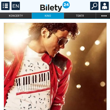
...
KONCERTY
KINO
TEATR
KABARET I
FILHARMONIA
OPERA I BALET
STAND-UP
DLA DZIECI
ONLINE
KARNETY