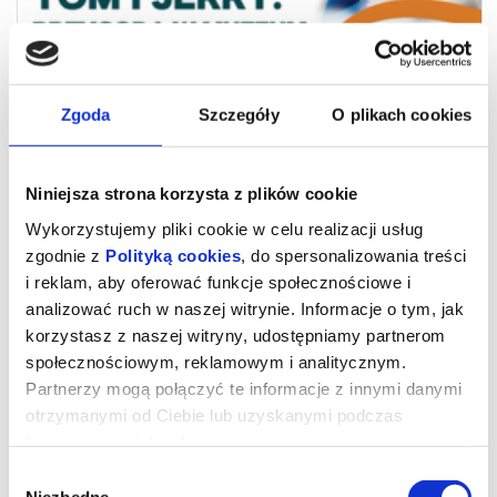
Zgoda
Szczegóły
O plikach cookies
Niniejsza strona korzysta z plików cookie
Wykorzystujemy pliki cookie w celu realizacji usług
zgodnie z
Polityką cookies
, do spersonalizowania treści
i reklam, aby oferować funkcje społecznościowe i
TOM I JERRY PRZYGODA W
analizować ruch w naszej witrynie. Informacje o tym, jak
MUZEUM 2D DUBBING
korzystasz z naszej witryny, udostępniamy partnerom
społecznościowym, reklamowym i analitycznym.
Partnerzy mogą połączyć te informacje z innymi danymi
UWAGA!W zwiąku z rozbudową Kina "Łydynia" tymczasowa sala
otrzymanymi od Ciebie lub uzyskanymi podczas
kinowa znajduje się w szkole TWP ul. Kraszewskiego 8A
korzystania z ich usług.
_________________________________________________
Wybór
Zapraszamy na kolejny seans sensoryczny w dniu 31.05 godz.