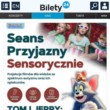
...
KONCERTY
KINO
TEATR
KABARET I
FILHARMONIA
OPERA I BALET
STAND-UP
DLA DZIECI
ONLINE
KARNETY