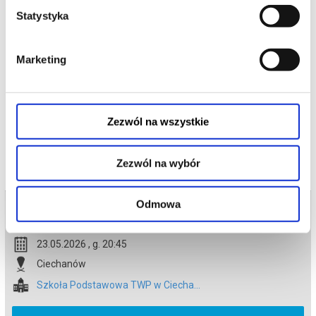
od wątpliwości.
Statystyka
Produkcja: Irlandia/Luksemburg
Gatunek: dramat sądowy
Czas trwania: 89 min.
Wiek: od 15 lat
Marketing
*******
Bezpieczne zakupy w Bilety24. W przypadku odwołania
wydarzenia, gwarantujemy automatyczny zwrot środków
potwierdzony komunikatem wysyłanym na adres e-mail, podany
Zezwól na wszystkie
podczas zakupu.
Zezwól na wybór
Odmowa
Bilety na termin:
23.05.2026 , g. 20:45 (sobota)
23.05.2026 , g. 20:45
Ciechanów
Szkoła Podstawowa TWP w Ciecha...