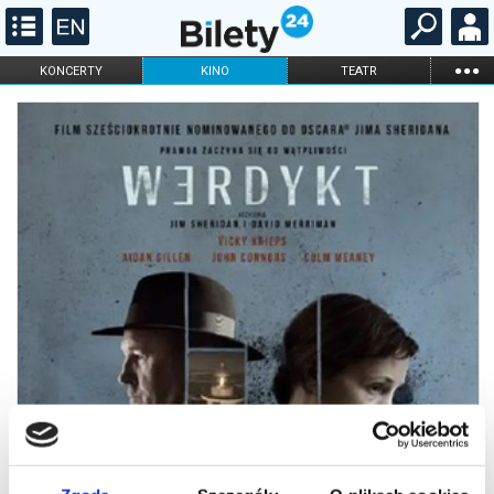
...
KONCERTY
KINO
TEATR
KABARET I
FILHARMONIA
OPERA I BALET
STAND-UP
DLA DZIECI
ONLINE
KARNETY