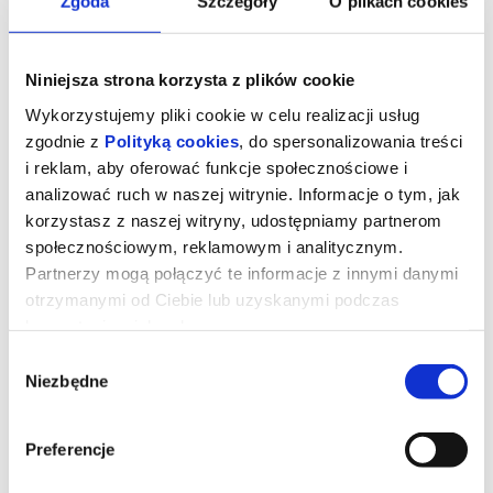
Zgoda
Szczegóły
O plikach cookies
Niniejsza strona korzysta z plików cookie
Wykorzystujemy pliki cookie w celu realizacji usług
zgodnie z
Polityką cookies
, do spersonalizowania treści
i reklam, aby oferować funkcje społecznościowe i
analizować ruch w naszej witrynie. Informacje o tym, jak
korzystasz z naszej witryny, udostępniamy partnerom
społecznościowym, reklamowym i analitycznym.
Partnerzy mogą połączyć te informacje z innymi danymi
otrzymanymi od Ciebie lub uzyskanymi podczas
WERDYKT 2D NAPISY
korzystania z ich usług.
Wybór
Niezbędne
zgody
UWAGA!W zwiąku z rozbudową Kina "Łydynia" tymczasowa sala
kinowa znajduje się w szkole TWP ul. Kraszewskiego 8A
Dwunastu przysięgłych, sprzeczne dowody i emocje, które mogą
Preferencje
zmienić wszystko. Każdy argument ma znaczenie, a ostateczna
decyzja należy do widza. Czy dziennikarz Ian Bailey rzeczywiście
zabił producentkę Sophie Toscan du Plantier? Prawda zaczyna się