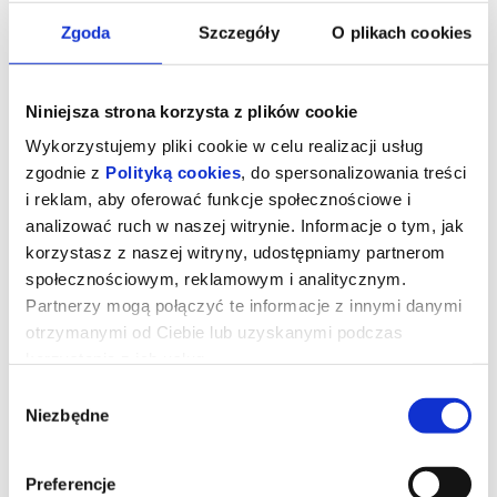
Zgoda
Szczegóły
O plikach cookies
Niniejsza strona korzysta z plików cookie
Wykorzystujemy pliki cookie w celu realizacji usług
zgodnie z
Polityką cookies
, do spersonalizowania treści
i reklam, aby oferować funkcje społecznościowe i
analizować ruch w naszej witrynie. Informacje o tym, jak
korzystasz z naszej witryny, udostępniamy partnerom
społecznościowym, reklamowym i analitycznym.
Partnerzy mogą połączyć te informacje z innymi danymi
Drzewo magii
otrzymanymi od Ciebie lub uzyskanymi podczas
korzystania z ich usług.
Wybór
Familijny, Przygodowy
Od 5 lat
Niezbędne
zgody
1h 50'
Spektakularna i pełna ciepła ekranizacja na podstawie uwielbianej
serii książek dla dzieci autorstwa Enit Blydon. Scenariusz jest
dziełem Simon Farnaby’ego, współscenarzysty hitów "Paddington
Preferencje
2" i „Wonka". Polly i Tim wraz z trójką dzieci to współczesna