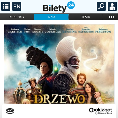
...
KONCERTY
KINO
TEATR
KABARET I
FILHARMONIA
OPERA I BALET
STAND-UP
DLA DZIECI
ONLINE
KARNETY