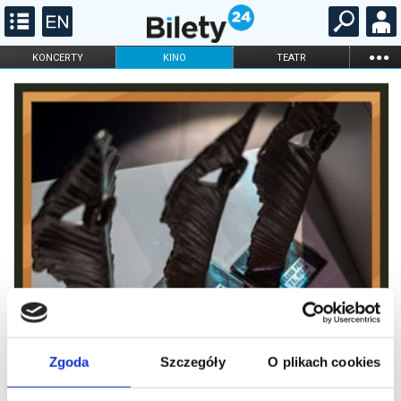
...
KONCERTY
KINO
TEATR
KABARET I
FILHARMONIA
OPERA I BALET
STAND-UP
DLA DZIECI
ONLINE
KARNETY
Zgoda
Szczegóły
O plikach cookies