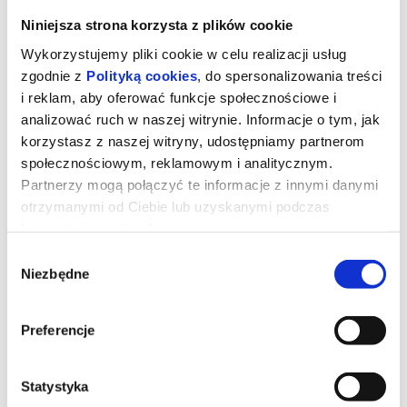
Niniejsza strona korzysta z plików cookie
Wykorzystujemy pliki cookie w celu realizacji usług
zgodnie z
Polityką cookies
, do spersonalizowania treści
i reklam, aby oferować funkcje społecznościowe i
analizować ruch w naszej witrynie. Informacje o tym, jak
korzystasz z naszej witryny, udostępniamy partnerom
społecznościowym, reklamowym i analitycznym.
Partnerzy mogą połączyć te informacje z innymi danymi
otrzymanymi od Ciebie lub uzyskanymi podczas
korzystania z ich usług.
72. OKFA: Pokaz specjalny filmów
Wybór
Niezbędne
nagrodzonych na 72. OKFA
zgody
Preferencje
Nie mogliście obejrzeć produkcji zgłoszonych do konkursu w
ramach naszego festiwalu? Nic straconego! W niedzielne
popołudnie pokażemy Wam najlepsze krótkie metraże z tej edycji,
które docenili jurorzy OKFA.
Statystyka
Bezpłatne wejściówki na pokaz do odbioru w kasie DK Oskard.