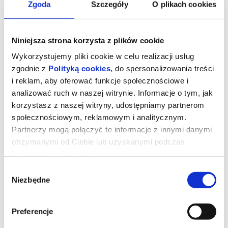
Zgoda
Szczegóły
O plikach cookies
Niniejsza strona korzysta z plików cookie
Wykorzystujemy pliki cookie w celu realizacji usług
zgodnie z
Polityką cookies
, do spersonalizowania treści
i reklam, aby oferować funkcje społecznościowe i
analizować ruch w naszej witrynie. Informacje o tym, jak
korzystasz z naszej witryny, udostępniamy partnerom
społecznościowym, reklamowym i analitycznym.
Partnerzy mogą połączyć te informacje z innymi danymi
otrzymanymi od Ciebie lub uzyskanymi podczas
Dzień Objawienia
korzystania z ich usług.
Wybór
Niezbędne
Gdybyś dowiedział się, że nie jesteśmy sami, gdyby ktoś ci to
zgody
udowodnił, czy byś się przestraszył?
Universal Pictures z dumą przedstawia nowy film autorstwa
Stevena Spielberga. W „Dniu Objawienia” występują: zdobywczyni
nagrody SAG i nominowana do Oscara® Emily Blunt
Preferencje
(Oppenheimer, Ciche miejsce), zdobywca nagrody Emmy i Złotego
Globu Josh O’Connor (Challengers) zdobywca Oscara® Colin Firth