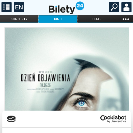
...
KONCERTY
KINO
TEATR
KABARET I
FILHARMONIA
OPERA I BALET
STAND-UP
DLA DZIECI
ONLINE
KARNETY