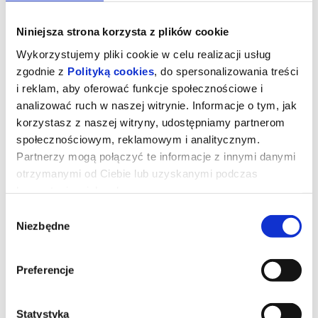
Niniejsza strona korzysta z plików cookie
Wykorzystujemy pliki cookie w celu realizacji usług
zgodnie z
Polityką cookies
, do spersonalizowania treści
i reklam, aby oferować funkcje społecznościowe i
analizować ruch w naszej witrynie. Informacje o tym, jak
korzystasz z naszej witryny, udostępniamy partnerom
społecznościowym, reklamowym i analitycznym.
Partnerzy mogą połączyć te informacje z innymi danymi
otrzymanymi od Ciebie lub uzyskanymi podczas
korzystania z ich usług.
Mortal Kombat II/Dubbing
Wybór
Niezbędne
zgody
Najnowsza filmowa odsłona kasowej serii gier wideo w całej swej
brutalnej chwale - Mortal Kombat II.
Preferencje
Bohaterowie Ziemi muszą stawić czoła rosnącej potędze
imperium Outworld oraz tyranii Shao Kahna. W centrum wydarzeń
znajduje się legendarny turniej Mortal Kombat – brutalna walka o
przyszłość świata. Do drużyny obrońców Ziemi dołącza Johnny
Statystyka