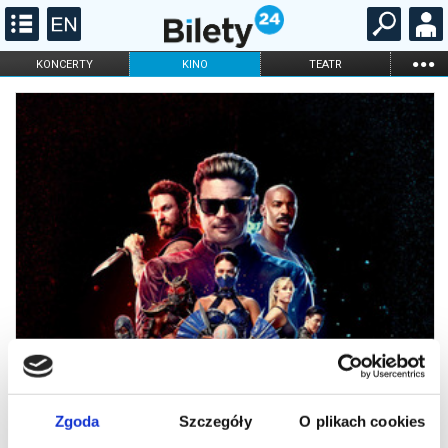
...
KONCERTY
KINO
TEATR
KABARET I
FILHARMONIA
OPERA I BALET
STAND-UP
DLA DZIECI
ONLINE
KARNETY
Zgoda
Szczegóły
O plikach cookies