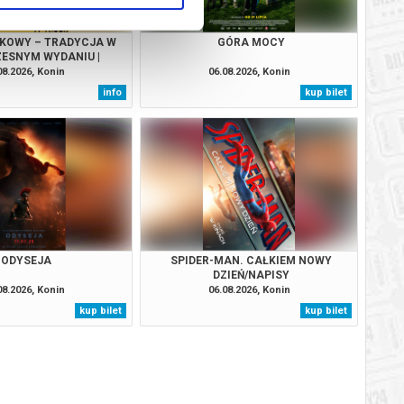
KOWY – TRADYCJA W
GÓRA MOCY
ESNYM WYDANIU |
MIĘDZYPOKOLENIOWY
08.2026, Konin
06.08.2026, Konin
info
kup bilet
ODYSEJA
SPIDER-MAN. CAŁKIEM NOWY
DZIEŃ/NAPISY
08.2026, Konin
06.08.2026, Konin
kup bilet
kup bilet