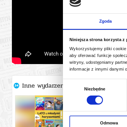
Zgoda
Niniejsza strona korzysta z
Wykorzystujemy pliki cookie 
aby oferować funkcje społecz
witryny, udostępniamy part
informacje z innymi danymi 
Wybór
Inne wydarzenia organizatora
Niezbędne
zgody
Odmowa