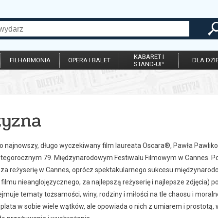
KABARET I
FILHARMONIA
OPERA I BALET
DLA DZIE
STAND-UP
zyzna
to najnowszy, długo wyczekiwany film laureata Oscara®, Pawła Pawlikow
a tegorocznym 79. Międzynarodowym Festiwalu Filmowym w Cannes. Pop
za reżyserię w Cannes, oprócz spektakularnego sukcesu międzynarodo
filmu nieanglojęzycznego, za najlepszą reżyserię i najlepsze zdjęcia) 
jmuje tematy tożsamości, winy, rodziny i miłości na tle chaosu i mora
splata w sobie wiele wątków, ale opowiada o nich z umiarem i prostotą