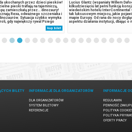
a ukochanych przez dzieci piesków!
Lucius Glantz (wspaniały Willem Dafo
elne pieski trafiają na tajemniczą,
kilkudziesięciu lat pełni funkcję kons
yspę zamieszkałą przez… dinozaury!
wiedeńskim hotelu InterContinental
oznają Rexa, odważnego szczeniaka i
tak luksusowym miejscu, jakie pojawił
dinozaurów. Sytuacja szybko wymyka
mapie Europy. Od rana do nocy doglą
roli, gdy największy rywal Psiego
aspektu działania instytucji, dbając o
istrz Humdinger, również pojawia się
szczegóły. Pewnego dnia Lucius dowi
kup bilet
ego nierozważne działania prowadzą
hotel zostanie sprzedany nowemu wła
nia potężnego,...
który planuje jego radykalną...
ĄCYCH BILETY
INFORMACJE DLA ORGANIZATORÓW
INFORMACJE O
DLA ORGANIZATORÓW
REGULAMIN
SYSTEM BILETOWY
PEWNOŚĆ ZAKUP
REFERENCJE
POLITYKA COOKIE
POLITYKA PRYWA
OFERTY PRACY