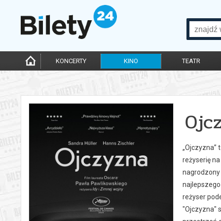
KONCERTY
KINO
TEATR
Ojc
„Ojczyzna” 
reżyserię n
nagrodzony 
najlepszego 
reżyser pode
"Ojczyzna" 