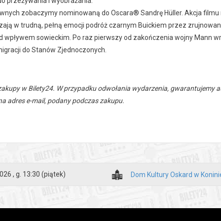
do przeżywania i wyobrażania.
ównych zobaczymy nominowaną do Oscara® Sandrę Hüller. Akcja filmu r
zają w trudną, pełną emocji podróż czarnym Buickiem przez zrujnowan
 wpływem sowieckim. Po raz pierwszy od zakończenia wojny Mann wraca
migracji do Stanów Zjednoczonych.
zakupy w Bilety24. W przypadku odwołania wydarzenia, gwarantujemy
a adres e-mail, podany podczas zakupu.
026 , g. 13:30
(piątek)
Dom Kultury Oskard w Konini