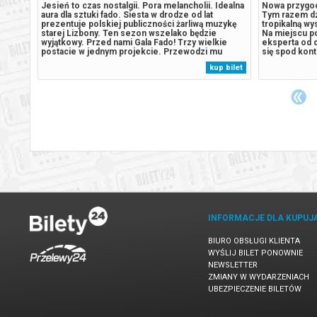
ęły
Jesień to czas nostalgii. Pora melancholii. Idealna
Nowa przygod
m
aura dla sztuki fado. Siesta w drodze od lat
Tym razem dzi
aciół.
prezentuje polskiej publiczności żarliwą muzykę
tropikalną w
ięci, a
starej Lizbony. Ten sezon wszelako będzie
Na miejscu p
dnia.
wyjątkowy. Przed nami Gala Fado! Trzy wielkie
eksperta od 
ością
postacie w jednym projekcie. Przewodzi mu
się spod kont
jego
wirtuozka gitary portugalskiej Marta Pereira da
Patrolu, burm
 bilet
kup bilet
stawia
Costa. Rzuciwszy wyzwanie światu od zawsze
na wyspie. J
zdominowanemu przez mężczyzn, Marta...
do przebudze
INFORMACJE DLA KUPUJ
BIURO OBSŁUGI KLIENTA
WYŚLIJ BILET PONOWNIE
NEWSLETTER
ZMIANY W WYDARZENIACH
UBEZPIECZENIE BILETÓW