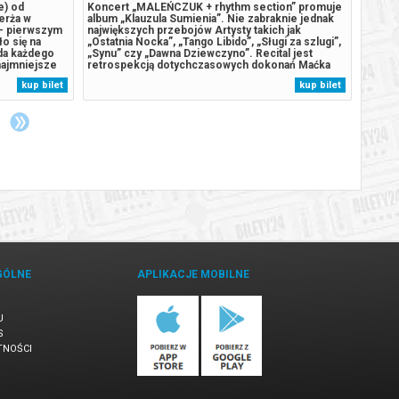
e) od
Koncert „MALEŃCZUK + rhythm section” promuje
Nowa p
jerża w
album „Klauzula Sumienia”. Nie zabraknie jednak
Tym ra
 – pierwszym
największych przebojów Artysty takich jak
tropik
o się na
„Ostatnia Nocka”, „Tango Libido”, „Sługi za szlugi”,
Na mie
da każdego
„Synu” czy „Dawna Dziewczyno”. Recital jest
eksper
 najmniejsze
retrospekcją dotychczasowych dokonań Maćka
się sp
aduje się, że
Maleńczuka, z dodatkiem sekcji rytmicznej.
Patrol
kup bilet
kup bilet
ścicielowi,
Składa się z zestawu pieśni zarówno ulicznych, jak
na wys
i późniejszych utworów, które przyniosły...
do prz
GÓLNE
APLIKACJE MOBILNE
U
S
TNOŚCI