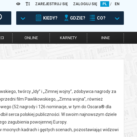
ZAREJESTRUJ SIĘ
ZALOGUJ SIĘ
PL
/
EN
KIEDY?
GDZIE?
CO?
CI
ONLINE
KARNETY
INNE
skiego, twórcy „Idy” i „Zimnej wojny”, zdobywca nagrody za
rzedni film Pawlikowskiego, „Zimna wojna”, również
wego (52 nagrody i 126 nominacje, w tym do Oscara® dla
podbił serca polskiej publiczności. W swoim najnowszym dziele
lnego zagubienia powojennej Europy.
, w mocnych kadrach i gęstych scenach, pozostawiając widzowi