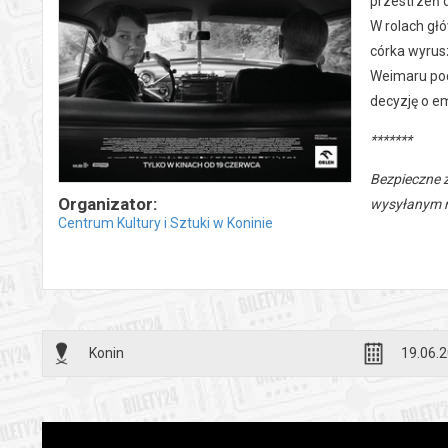
przestrzeń 
W rolach gł
córka wyrus
Weimaru pod
decyzję o e
*******
Bezpieczne 
Organizator:
wysyłanym n
Centrum Kultury i Sztuki w Koninie
Konin
19.06.2