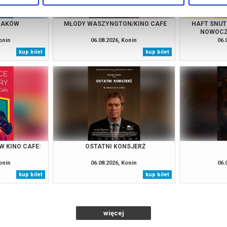
RZAKÓW
MŁODY WASZYNGTON/KINO CAFE
HAFT SNUT
NOWOCZ
WARSZTAT 
onin
06.08.2026, Konin
06.
kup bilet
kup bilet
W KINO CAFE:
OSTATNI KONSJERŻ
onin
06.08.2026, Konin
06.
kup bilet
kup bilet
więcej