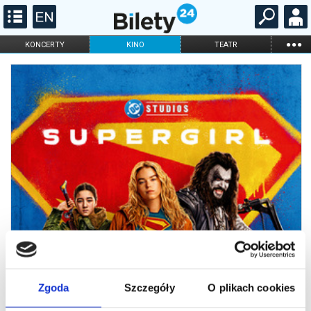
...
KONCERTY
KINO
TEATR
KABARET I
FILHARMONIA
OPERA I BALET
STAND-UP
DLA DZIECI
ONLINE
KARNETY
Zgoda
Szczegóły
O plikach cookies