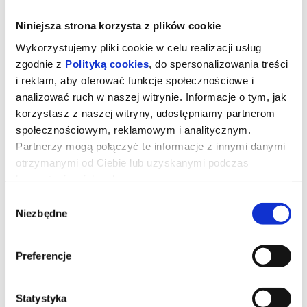
Niniejsza strona korzysta z plików cookie
Wykorzystujemy pliki cookie w celu realizacji usług
zgodnie z
Polityką cookies
, do spersonalizowania treści
i reklam, aby oferować funkcje społecznościowe i
analizować ruch w naszej witrynie. Informacje o tym, jak
korzystasz z naszej witryny, udostępniamy partnerom
społecznościowym, reklamowym i analitycznym.
Partnerzy mogą połączyć te informacje z innymi danymi
otrzymanymi od Ciebie lub uzyskanymi podczas
korzystania z ich usług.
Supergirl
Wybór
Niezbędne
zgody
Supergirl, najnowszy wielkoekranowy film DC Studios, Milly Alcock
gra w nim podwójną rolę Supergirl i Kary Zor-El. Obraz reżyseruje
Preferencje
Craig Gillespie na podstawie scenariusza Any Nogueiry. Kiedy
nieoczekiwany i bezwzględny przeciwnik atakuje niebezpiecznie
blisko domu, Kara Zor-El, znana też jako Supergirl, niechętnie łączy
siły z zaskakującym towarzyszem w pełnej przygód,
Statystyka
międzygalaktycznej podróży w poszukiwaniu zemsty i