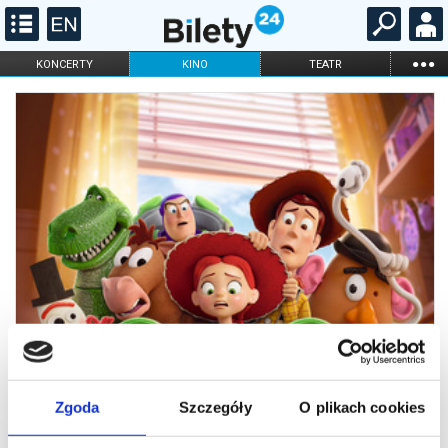
...
KONCERTY
KINO
TEATR
KABARET I
FILHARMONIA
OPERA I BALET
STAND-UP
DLA DZIECI
ONLINE
KARNETY
Zgoda
Szczegóły
O plikach cookies