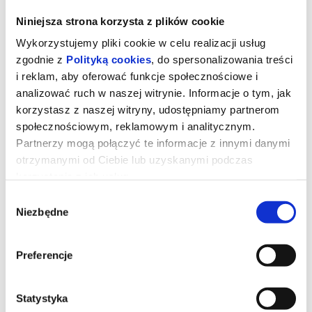
Niniejsza strona korzysta z plików cookie
Wykorzystujemy pliki cookie w celu realizacji usług
zgodnie z
Polityką cookies
, do spersonalizowania treści
i reklam, aby oferować funkcje społecznościowe i
analizować ruch w naszej witrynie. Informacje o tym, jak
korzystasz z naszej witryny, udostępniamy partnerom
społecznościowym, reklamowym i analitycznym.
Partnerzy mogą połączyć te informacje z innymi danymi
otrzymanymi od Ciebie lub uzyskanymi podczas
korzystania z ich usług.
Toy Story 5
Wybór
Niezbędne
zgody
Zabawki powracają w filmie Disneya i Pixara „Toy Story 5”, w
Preferencje
którym na scenę wkracza technologia. Buzz, Chudy, Jessie i
reszta ekipy mają trudne zadanie, gdy przychodzi im zmierzyć się
z zupełnie nowym zagrożeniem. Reżyserem filmu jest Andrew
Stanton, współreżyserem Kenna Harris, a producentem Lindsey
Collins. Premiera „Toy Story 5” odbędzie się tylko w kinach 17
Statystyka
czerwca.