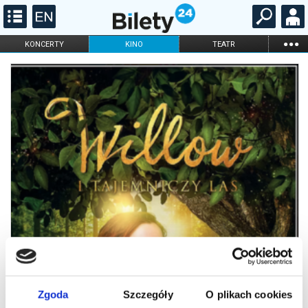
...
KONCERTY
KINO
TEATR
KABARET I
FILHARMONIA
OPERA I BALET
STAND-UP
DLA DZIECI
ONLINE
KARNETY
Zgoda
Szczegóły
O plikach cookies