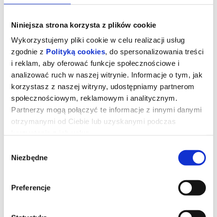
Niniejsza strona korzysta z plików cookie
Wykorzystujemy pliki cookie w celu realizacji usług
zgodnie z
Polityką cookies
, do spersonalizowania treści
i reklam, aby oferować funkcje społecznościowe i
analizować ruch w naszej witrynie. Informacje o tym, jak
korzystasz z naszej witryny, udostępniamy partnerom
społecznościowym, reklamowym i analitycznym.
Partnerzy mogą połączyć te informacje z innymi danymi
otrzymanymi od Ciebie lub uzyskanymi podczas
korzystania z ich usług.
WILLOW I TAJEMNICZY LAS
Wybór
Niezbędne
zgody
Willow odziedziczyła nie tylko cały majątek po swej babci, ale
także tajemną księgę magii. Okazuje się, że jest potomkinią całej
llinii czarownic. Przy pomocy Księgi przywołuje czarownika
Preferencje
Grimoo, który ma jej pomóc obudzić służące jej moce ognia.
Wszystko byłoby piękne gdyby nie to, że jej ojciec planuje sprzedać
las, z którego wywodzi się cała magia, którą Willow posiada. Nie