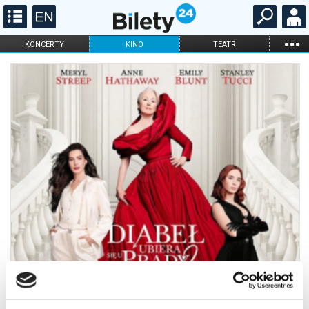
...
KONCERTY
KINO
TEATR
KABARET I
FILHARMONIA
OPERA I BALET
STAND-UP
DLA DZIECI
ONLINE
KARNETY