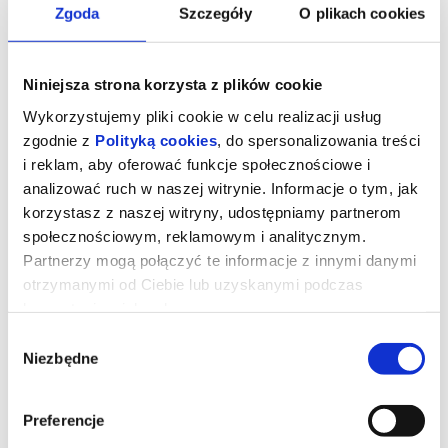
Zgoda
Szczegóły
O plikach cookies
Niniejsza strona korzysta z plików cookie
Wykorzystujemy pliki cookie w celu realizacji usług
zgodnie z
Polityką cookies
, do spersonalizowania treści
i reklam, aby oferować funkcje społecznościowe i
analizować ruch w naszej witrynie. Informacje o tym, jak
korzystasz z naszej witryny, udostępniamy partnerom
społecznościowym, reklamowym i analitycznym.
Partnerzy mogą połączyć te informacje z innymi danymi
otrzymanymi od Ciebie lub uzyskanymi podczas
Diabeł ubiera się u Prady 2
korzystania z ich usług.
Wybór
Niezbędne
zgody
Miranda Priestly powraca! Dwadzieścia lat po wydarzeniach, które
zdefiniowały świat mody i popkultury, kultowi bohaterowie znów
spotykają się na stylowych ulicach Nowego Jorku i w eleganckich
biurach magazynu
Runway
. Meryl Streep, Anne Hathaway, Emily
Preferencje
Blunt oraz Stanley Tucci ponownie wcielają się w swoje ikoniczne
role, przypominając, że w świecie mody władza, ambicja i